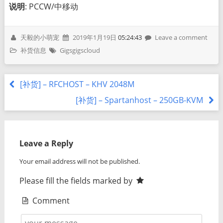
说明
: PCCW/中移动
天毅的小萌宠
2019年1月19日
05:24:43
Leave a comment
补货信息
Gigsgigscloud
[补货] – RFCHOST – KHV 2048M
[补货] – Spartanhost – 250GB-KVM
Leave a Reply
Your email address will not be published.
Please fill the fields marked by
Comment