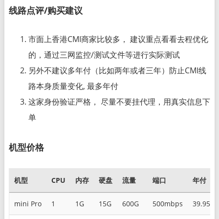
线路点评/购买建议
市面上香港CMI商家比较多， 建议重点看看去程优化
的，通过三网监控/测试文件等进行实际测试
另外不建议多年付（比如两年或者三年）防止CMI线
路本身质量变化, 最多年付
这家身份验证严格， 尽量不要挂代理，用真实信息下
单
机型价格
机型
CPU
内存
硬盘
流量
端口
年付
机型
CPU
内存
硬盘
流量
端口
年付
mini Pro
1
1G
15G
600G
500mbps
39.95