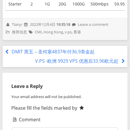
Starter
2
1G
20G
1000G
500mbps
59.95
Tianyi
2022年12月4日
19:35:18
Leave a comment
推荐信息
CMI
,
Hong Kong
,
v.ps
,
香港
DMIT 黑五 – 圣何塞4837年付36.9美金起
V.PS -欧洲 9929 VPS 优惠后33.96欧元起
Leave a Reply
Your email address will not be published.
Please fill the fields marked by
Comment