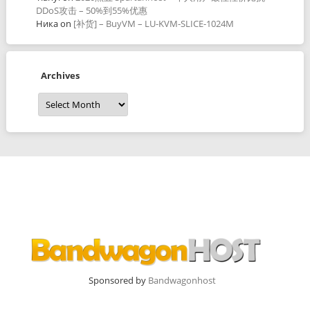
DDoS攻击 – 50%到55%优惠
Ника
on
[补货] – BuyVM – LU-KVM-SLICE-1024M
Archives
Archives
Sponsored by
Bandwagonhost