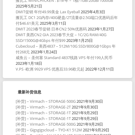
搬瓦工 MINICHICKEN : $19/年 – 1核/1GB/20GB/1000GB
2025年5月21日
DMIT促销 年付49.99美金 Lax Eyeball
2025年4月3日
搬瓦工 DC1 2G内存/40G硬盘/2T流量@2.5G端口优惠码后年
付$46.61美元
2025年3月11日
DMIT 2023春节促销 日本CN2 50%优惠码
2023年1月27日
DMIT 美西CN2 GIA 2023春节大促 – 1C/2G RAM/40G
SSD/1500G@4Gbps 年付$99
2023年1月25日
Cubecloud – 美西4837 – 512M/10G SSD/800G@1Gbps 年
付268元
2023年1月24日
咸鱼云 – 圣何塞 Standard 4837线路 VPS 年付199人民币
2023年1月18日
V.PS -欧洲 9929 VPS 优惠后33.96欧元起
2022年12月11日
最新补货信息
[补货] – Virmach – STORAGE-500G
2021年9月30日
[补货] – Virmach – STORAGE-2T
2021年9月30日
[补货] – Virmach – STORAGE-1T
2021年9月29日
[补货] – Virmach – STORAGE-1T
2021年9月29日
[补货] – Virmach – STORAGE-500G
2021年9月29日
[补货] – Gigsgigscloud – TYO-K1 512M
2021年9月29日