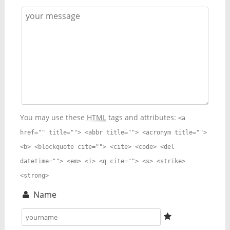
You may use these
HTML
tags and attributes:
<a
href="" title=""> <abbr title=""> <acronym title="">
<b> <blockquote cite=""> <cite> <code> <del
datetime=""> <em> <i> <q cite=""> <s> <strike>
<strong>
Name