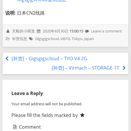
说明
: 日本CN2线路
天毅的小萌宠
2020年8月30日
15:00:15
Leave a comment
补货信息
Gigsgigscloud
,
id610
,
Tokyo, Japan
[补货] – Gigsgigscloud – TYO-V4 2G
[补货] – Virmach – STORAGE-1T
Leave a Reply
Your email address will not be published.
Please fill the fields marked by
Comment