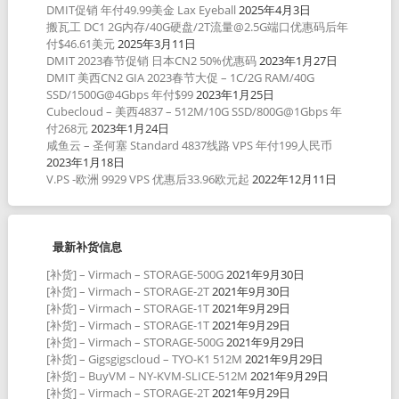
DMIT促销 年付49.99美金 Lax Eyeball
2025年4月3日
搬瓦工 DC1 2G内存/40G硬盘/2T流量@2.5G端口优惠码后年
付$46.61美元
2025年3月11日
DMIT 2023春节促销 日本CN2 50%优惠码
2023年1月27日
DMIT 美西CN2 GIA 2023春节大促 – 1C/2G RAM/40G
SSD/1500G@4Gbps 年付$99
2023年1月25日
Cubecloud – 美西4837 – 512M/10G SSD/800G@1Gbps 年
付268元
2023年1月24日
咸鱼云 – 圣何塞 Standard 4837线路 VPS 年付199人民币
2023年1月18日
V.PS -欧洲 9929 VPS 优惠后33.96欧元起
2022年12月11日
最新补货信息
[补货] – Virmach – STORAGE-500G
2021年9月30日
[补货] – Virmach – STORAGE-2T
2021年9月30日
[补货] – Virmach – STORAGE-1T
2021年9月29日
[补货] – Virmach – STORAGE-1T
2021年9月29日
[补货] – Virmach – STORAGE-500G
2021年9月29日
[补货] – Gigsgigscloud – TYO-K1 512M
2021年9月29日
[补货] – BuyVM – NY-KVM-SLICE-512M
2021年9月29日
[补货] – Virmach – STORAGE-2T
2021年9月29日