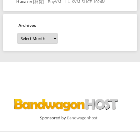
Ника
on
[补货] – BuyVM – LU-KVM-SLICE-1024M
Archives
Archives
Sponsored by
Bandwagonhost