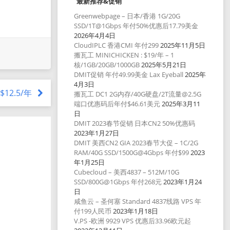
最新推荐&促销
Greenwebpage – 日本/香港 1G/20G
SSD/1T@1Gbps 年付50%优惠后17.79美金
2026年4月4日
CloudIPLC 香港CMI 年付299
2025年11月5日
搬瓦工 MINICHICKEN : $19/年 – 1
核/1GB/20GB/1000GB
2025年5月21日
DMIT促销 年付49.99美金 Lax Eyeball
2025年
4月3日
 $12.5/年
搬瓦工 DC1 2G内存/40G硬盘/2T流量@2.5G
端口优惠码后年付$46.61美元
2025年3月11
日
DMIT 2023春节促销 日本CN2 50%优惠码
2023年1月27日
DMIT 美西CN2 GIA 2023春节大促 – 1C/2G
RAM/40G SSD/1500G@4Gbps 年付$99
2023
年1月25日
Cubecloud – 美西4837 – 512M/10G
SSD/800G@1Gbps 年付268元
2023年1月24
日
咸鱼云 – 圣何塞 Standard 4837线路 VPS 年
付199人民币
2023年1月18日
V.PS -欧洲 9929 VPS 优惠后33.96欧元起