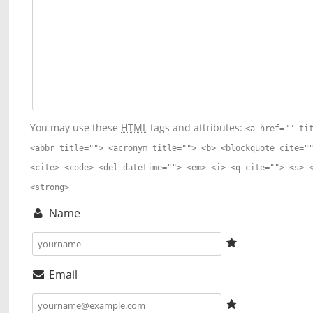
You may use these
HTML
tags and attributes:
<a href="" ti
<abbr title=""> <acronym title=""> <b> <blockquote cite="
<cite> <code> <del datetime=""> <em> <i> <q cite=""> <s> 
<strong>
Name
Email