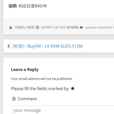
说明
: 码后仅需$45/年
天毅的小萌宠
2019年11月15日
10:18:50
Leave a comment
[补货] – BuyVM – LV-KVM-SLICE-512M
Leave a Reply
Your email address will not be published.
Please fill the fields marked by
Comment