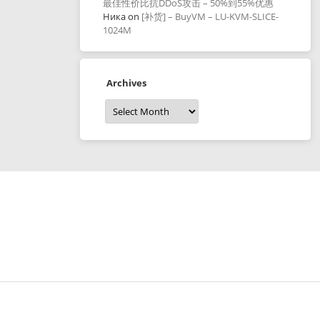
最佳性价比抗DDoS攻击 – 50%到55%优惠
Ника
on
[补货] – BuyVM – LU-KVM-SLICE-
1024M
Archives
Archives