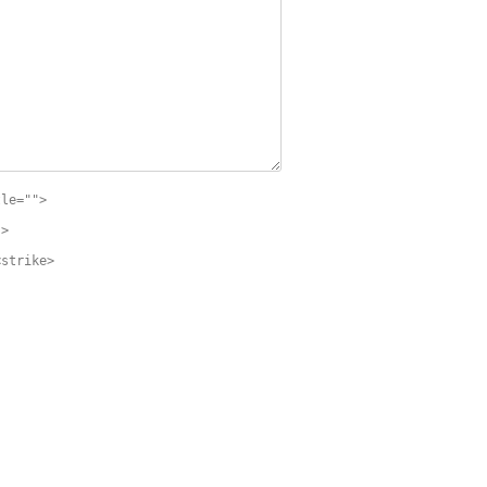
tle="">
">
<strike>