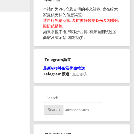
本站作为VPS仓及古博的补充站点, 旨在给大
家提供更快的信息渠道.
请自行甄别商家, 及时做好数据备份及相关风
险防范措施.
如果拿捏不准, 请移步
古博
, 有亲自测试过的
商家及演示站, 相对稳妥.
Telegram频道
最新VPS补货及优惠推送
Telegram频道
:
点击加入
advance search