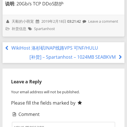
说明
: 20Gb/s TCP DDoS防护
天毅的小萌宠
2019年2月18日
03:21:42
Leave a comment
补货信息
Spartanhost
WikiHost 洛杉矶INAP线路VPS 可NF/HULU
[补货] – Spartanhost – 1024MB SEABKVM
Leave a Reply
Your email address will not be published.
Please fill the fields marked by
Comment