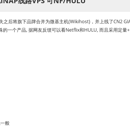
矶INAP线路VPS 可NF/HULU
丢失之后将旗下品牌合并为微基主机(Wikihost)，并上线了CN2 G
的一个产品, 据网友反馈可以看Netflix和HULU, 而且采用定量
现一般