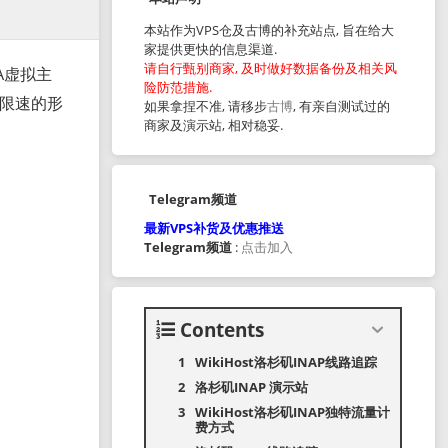
本站作为VPS仓及古博的补充站点, 旨在给大
家提供更快的信息渠道.
请自行甄别商家, 及时做好数据备份及相关风
IA虚拟主
险防范措施.
+限速的形
如果拿捏不准, 请移步
古博
, 有亲自测试过的
商家及演示站, 相对稳妥.
Telegram频道
最新VPS补货及优惠推送
Telegram频道
:
点击加入
Contents
WikiHost洛杉矶INAP线路追踪
洛杉矶INAP 演示站
WikiHost洛杉矶INAP独特流量计
费方式