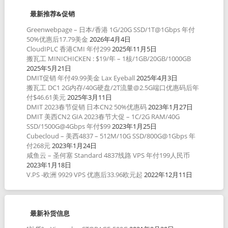
最新推荐&促销
Greenwebpage – 日本/香港 1G/20G SSD/1T@1Gbps 年付
50%优惠后17.79美金
2026年4月4日
CloudIPLC 香港CMI 年付299
2025年11月5日
搬瓦工 MINICHICKEN : $19/年 – 1核/1GB/20GB/1000GB
2025年5月21日
DMIT促销 年付49.99美金 Lax Eyeball
2025年4月3日
搬瓦工 DC1 2G内存/40G硬盘/2T流量@2.5G端口优惠码后年
付$46.61美元
2025年3月11日
DMIT 2023春节促销 日本CN2 50%优惠码
2023年1月27日
DMIT 美西CN2 GIA 2023春节大促 – 1C/2G RAM/40G
SSD/1500G@4Gbps 年付$99
2023年1月25日
Cubecloud – 美西4837 – 512M/10G SSD/800G@1Gbps 年
付268元
2023年1月24日
咸鱼云 – 圣何塞 Standard 4837线路 VPS 年付199人民币
2023年1月18日
V.PS -欧洲 9929 VPS 优惠后33.96欧元起
2022年12月11日
最新补货信息