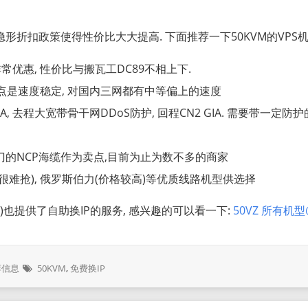
的隐形折扣政策使得性价比大大提高. 下面推荐一下50KVM的VPS机
非常优惠, 性价比与搬瓦工DC89不相上下.
, 特点是速度稳定, 对国内三网都有中等偏上的速度
GIA, 去程大宽带骨干网DDoS防护, 回程CN2 GIA. 需要带一定
较热门的NCP海缆作为卖点,目前为止为数不多的商家
补货很难抢), 俄罗斯伯力(价格较高)等优质线路机型供选择
PS)也提供了自助换IP的服务, 感兴趣的可以看一下:
50VZ 所有机型
荐信息
50KVM
,
免费换IP