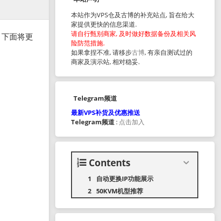
本站作为VPS仓及古博的补充站点, 旨在给大
家提供更快的信息渠道.
请自行甄别商家, 及时做好数据备份及相关风
 下面将更
险防范措施.
如果拿捏不准, 请移步
古博
, 有亲自测试过的
商家及演示站, 相对稳妥.
Telegram频道
最新VPS补货及优惠推送
Telegram频道
:
点击加入
Contents
自动更换IP功能展示
50KVM机型推荐