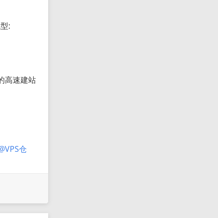
型:
防护的高速建站
@VPS仓