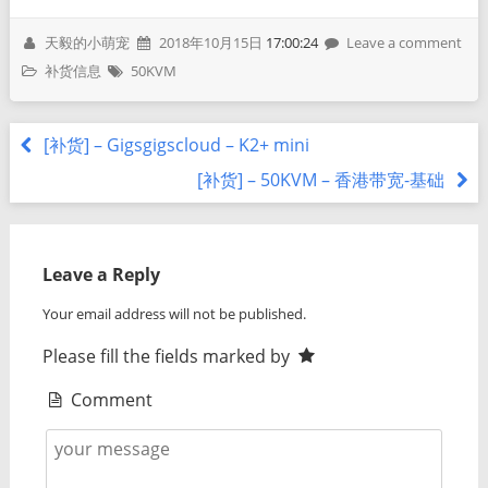
天毅的小萌宠
2018年10月15日
17:00:24
Leave a comment
补货信息
50KVM
[补货] – Gigsgigscloud – K2+ mini
[补货] – 50KVM – 香港带宽-基础
Leave a Reply
Your email address will not be published.
Please fill the fields marked by
Comment