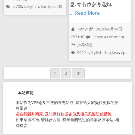
息, 给各位参考选购.
id700
,
saltyfish
,
San Jose, US
… Read More
Tianyi
2021年8月14日
12:21:10
Leave a comment
推荐信息
9929
,
saltyfish
,
San Jose
,
vps
1
2
本站声明
本站作为VPS仓及古博的补充站点, 旨在给大家提供更快的信
息渠道.
请自行甄别商家, 及时做好数据备份及相关风险防范措施.
如果拿捏不准, 请移步
古博
, 有亲自测试过的商家及演示站, 相
对稳妥.