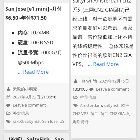
Saltyfish Amsterdam cn2
San Jose [e1.mini] -月付
系列(三网CN2 GIA回程)已
$6.50 -年付$71.50
经上线，对于欧洲地区有需
求的朋友们可以考虑。商家
内存
: 1024MB
靠谱，售价较低加上还不错
硬盘
: 10GB SSD
的线路稳定性， 总体来说是
流量带宽
: 1000G/月
性价比很高的欧洲CN2 GIA
@500Mbps
VPS。
… Read More
… Read More
Tianyi
2021年12月15日
天毅的小萌宠
13:31:05
Leave a comment
2021年9月22日
21:36:16
推荐信息
Leave a comment
Amsterdam
,
saltyfish
,
欧洲
补货信息
CN2 VPS
,
荷兰
,
荷兰 CN2 GIA
,
阿
id700
,
saltyfish
,
San Jose, US
姆斯特丹
[补货] – SaltyFish – San