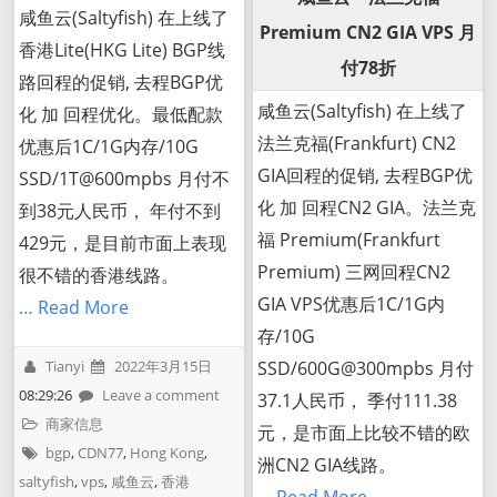
咸鱼云(Saltyfish) 在上线了
Premium CN2 GIA VPS 月
香港Lite(HKG Lite) BGP线
付78折
路回程的促销, 去程BGP优
咸鱼云(Saltyfish) 在上线了
化 加 回程优化。最低配款
法兰克福(Frankfurt) CN2
优惠后1C/1G内存/10G
GIA回程的促销, 去程BGP优
SSD/1T@600mpbs 月付不
化 加 回程CN2 GIA。法兰克
到38元人民币， 年付不到
福 Premium(Frankfurt
429元，是目前市面上表现
Premium) 三网回程CN2
很不错的香港线路。
GIA VPS优惠后1C/1G内
… Read More
存/10G
SSD/600G@300mpbs 月付
Tianyi
2022年3月15日
08:29:26
Leave a comment
37.1人民币， 季付111.38
商家信息
元，是市面上比较不错的欧
bgp
,
CDN77
,
Hong Kong
,
洲CN2 GIA线路。
saltyfish
,
vps
,
咸鱼云
,
香港