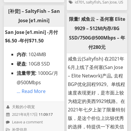
id701
,
saltyfish
,
San Jose, US
[补货] – SaltyFish – San
限量! 咸鱼云 – 圣何塞 Elite
Jose [e1.mini]
9929 – 512M内存/8G
San Jose [e1.mini] -月付
SSD/750G@500Mbps – 年
$6.50 -年付$71.50
付280元
内存
: 1024MB
咸鱼云(Saltyfish) 在2021年
硬盘
: 10GB SSD
6月上线了圣何塞(San Jose
流量带宽
: 1000G/月
– Elite Network)产品, 去程
@500Mbps
BGP优化回程9929。单线程
… Read More
速度表现更好，是市面上较
为稳定的美西9929线路。在
天毅的小萌宠
2021年七夕上架了限量特别
2021年8月17日
11:09:17
版，是这个价位上比较优秀
Leave a comment
的选择，特提供一下相关信
补货信息