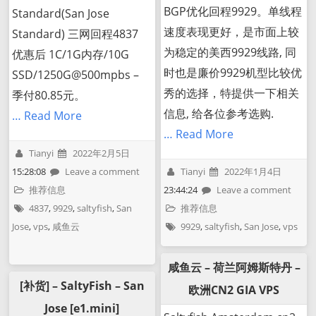
BGP优化回程9929。单线程
Standard(San Jose
速度表现更好，是市面上较
Standard) 三网回程4837
为稳定的美西9929线路, 同
优惠后 1C/1G内存/10G
时也是廉价9929机型比较优
SSD/1250G@500mpbs –
秀的选择，特提供一下相关
季付80.85元。
信息, 给各位参考选购.
… Read More
… Read More
Tianyi
2022年2月5日
15:28:08
Leave a comment
Tianyi
2022年1月4日
推荐信息
23:44:24
Leave a comment
4837
,
9929
,
saltyfish
,
San
推荐信息
Jose
,
vps
,
咸鱼云
9929
,
saltyfish
,
San Jose
,
vps
咸鱼云 – 荷兰阿姆斯特丹 –
[补货] – SaltyFish – San
欧洲CN2 GIA VPS
Jose [e1.mini]