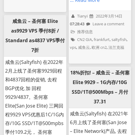
… Read More
Tianyi
2022年3月14日
咸鱼云 – 圣何塞 Elite
07:28:43
Leave a comment
as9929 VPS 季付8折 /
推荐信息
CN2 GIA
,
frankfurt
,
saltyfish
,
Standard as4837 VPS季付
vps
,
咸鱼云
,
欧洲 cn2
,
法兰克福
7折
咸鱼云(Saltyfish) 在2022年
2月上线了圣何塞9929回程
18%折扣! – 咸鱼云 – 圣何塞
和4837回程的促销, 去程
Elite 9929 – 1G内存/10G
BGP优化 加 回程
SSD/1T@500Mbps – 月付
9929/4837。圣何塞
37.31
Elite(San Jose Elite) 三网回
咸鱼云(Saltyfish) 在2021年
程9929 VPS优惠后1C/1G内
6月上线了圣何塞(San Jose
存/10G SSD/1T@500mpbs
– Elite Network)产品, 去程
季付109.2元， 圣何塞