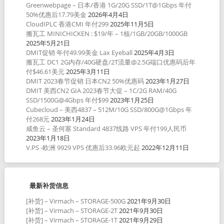
Greenwebpage – 日本/香港 1G/20G SSD/1T@1Gbps 年付
50%优惠后17.79美金
2026年4月4日
CloudIPLC 香港CMI 年付299
2025年11月5日
搬瓦工 MINICHICKEN : $19/年 – 1核/1GB/20GB/1000GB
2025年5月21日
DMIT促销 年付49.99美金 Lax Eyeball
2025年4月3日
搬瓦工 DC1 2G内存/40G硬盘/2T流量@2.5G端口优惠码后年
付$46.61美元
2025年3月11日
DMIT 2023春节促销 日本CN2 50%优惠码
2023年1月27日
DMIT 美西CN2 GIA 2023春节大促 – 1C/2G RAM/40G
SSD/1500G@4Gbps 年付$99
2023年1月25日
Cubecloud – 美西4837 – 512M/10G SSD/800G@1Gbps 年
付268元
2023年1月24日
咸鱼云 – 圣何塞 Standard 4837线路 VPS 年付199人民币
2023年1月18日
V.PS -欧洲 9929 VPS 优惠后33.96欧元起
2022年12月11日
最新补货信息
[补货] – Virmach – STORAGE-500G
2021年9月30日
[补货] – Virmach – STORAGE-2T
2021年9月30日
[补货] – Virmach – STORAGE-1T
2021年9月29日