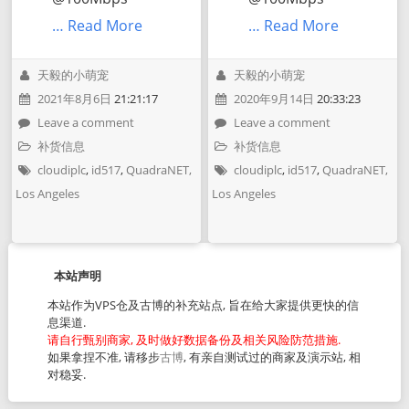
… Read More
… Read More
天毅的小萌宠
天毅的小萌宠
2021年8月6日
21:21:17
2020年9月14日
20:33:23
Leave a comment
Leave a comment
补货信息
补货信息
cloudiplc
,
id517
,
QuadraNET,
cloudiplc
,
id517
,
QuadraNET,
Los Angeles
Los Angeles
本站声明
本站作为VPS仓及古博的补充站点, 旨在给大家提供更快的信
息渠道.
请自行甄别商家, 及时做好数据备份及相关风险防范措施.
如果拿捏不准, 请移步
古博
, 有亲自测试过的商家及演示站, 相
对稳妥.