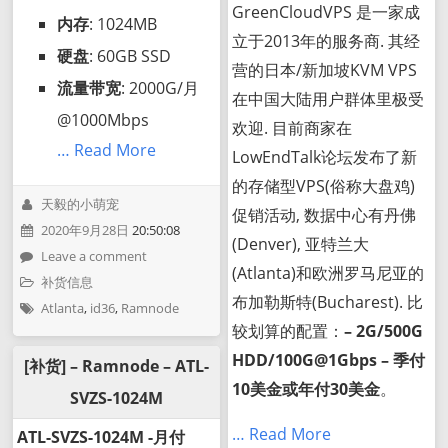
GreenCloudVPS 是一家成
内存
: 1024MB
立于2013年的服务商. 其经
硬盘
: 60GB SSD
营的日本/新加坡KVM VPS
流量带宽
: 2000G/月
在中国大陆用户群体里极受
@1000Mbps
欢迎. 目前商家在
… Read More
LowEndTalk论坛发布了新
的存储型VPS(俗称大盘鸡)
天毅的小萌宠
促销活动, 数据中心有丹佛
2020年9月28日
20:50:08
(Denver), 亚特兰大
Leave a comment
(Atlanta)和欧洲罗马尼亚的
补货信息
布加勒斯特(Bucharest). 比
Atlanta
,
id36
,
Ramnode
较划算的配置：
– 2G/500G
HDD/100G@1Gbps – 季付
[补货] – Ramnode – ATL-
10美金或年付30美金
。
SVZS-1024M
… Read More
ATL-SVZS-1024M -月付