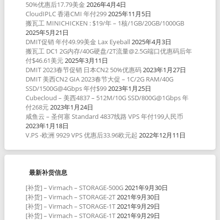
50%优惠后17.79美金
2026年4月4日
CloudIPLC 香港CMI 年付299
2025年11月5日
搬瓦工 MINICHICKEN : $19/年 – 1核/1GB/20GB/1000GB
2025年5月21日
DMIT促销 年付49.99美金 Lax Eyeball
2025年4月3日
搬瓦工 DC1 2G内存/40G硬盘/2T流量@2.5G端口优惠码后年
付$46.61美元
2025年3月11日
DMIT 2023春节促销 日本CN2 50%优惠码
2023年1月27日
DMIT 美西CN2 GIA 2023春节大促 – 1C/2G RAM/40G
SSD/1500G@4Gbps 年付$99
2023年1月25日
Cubecloud – 美西4837 – 512M/10G SSD/800G@1Gbps 年
付268元
2023年1月24日
咸鱼云 – 圣何塞 Standard 4837线路 VPS 年付199人民币
2023年1月18日
V.PS -欧洲 9929 VPS 优惠后33.96欧元起
2022年12月11日
最新补货信息
[补货] – Virmach – STORAGE-500G
2021年9月30日
[补货] – Virmach – STORAGE-2T
2021年9月30日
[补货] – Virmach – STORAGE-1T
2021年9月29日
[补货] – Virmach – STORAGE-1T
2021年9月29日