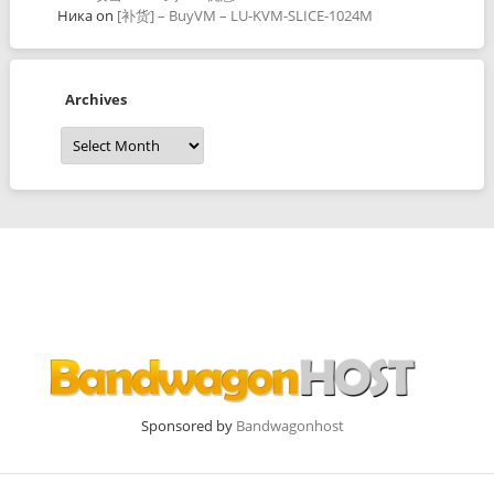
Ника
on
[补货] – BuyVM – LU-KVM-SLICE-1024M
Archives
Archives
Sponsored by
Bandwagonhost