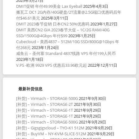
2025年5月21日
DMIT促销 年付49.99美金 Lax Eyeball
2025年4月3日
搬瓦工 DC1 2G内存/40G硬盘/2T流量@2.5G端口优惠码后年
付$46.61美元
2025年3月11日
DMIT 2023春节促销 日本CN2 50%优惠码
2023年1月27日
DMIT 美西CN2 GIA 2023春节大促 – 1C/2G RAM/40G
SSD/1500G@4Gbps 年付$99
2023年1月25日
Cubecloud – 美西4837 – 512M/10G SSD/800G@1Gbps 年
付268元
2023年1月24日
咸鱼云 – 圣何塞 Standard 4837线路 VPS 年付199人民币
2023年1月18日
V.PS -欧洲 9929 VPS 优惠后33.96欧元起
2022年12月11日
最新补货信息
[补货] – Virmach – STORAGE-500G
2021年9月30日
[补货] – Virmach – STORAGE-2T
2021年9月30日
[补货] – Virmach – STORAGE-1T
2021年9月29日
[补货] – Virmach – STORAGE-1T
2021年9月29日
[补货] – Virmach – STORAGE-500G
2021年9月29日
[补货] – Gigsgigscloud – TYO-K1 512M
2021年9月29日
[补货] – BuyVM – NY-KVM-SLICE-512M
2021年9月29日