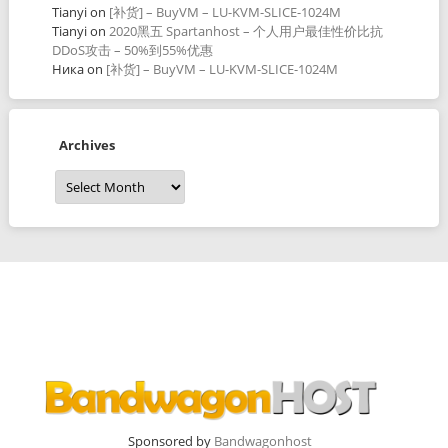
Tianyi
on
[补货] – BuyVM – LU-KVM-SLICE-1024M
Tianyi
on
2020黑五 Spartanhost – 个人用户最佳性价比抗
DDoS攻击 – 50%到55%优惠
Ника
on
[补货] – BuyVM – LU-KVM-SLICE-1024M
Archives
Archives
Sponsored by
Bandwagonhost