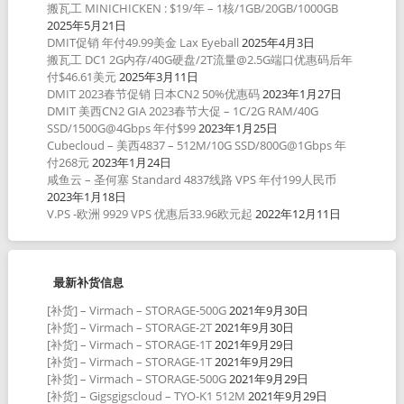
搬瓦工 MINICHICKEN : $19/年 – 1核/1GB/20GB/1000GB
2025年5月21日
DMIT促销 年付49.99美金 Lax Eyeball
2025年4月3日
搬瓦工 DC1 2G内存/40G硬盘/2T流量@2.5G端口优惠码后年
付$46.61美元
2025年3月11日
DMIT 2023春节促销 日本CN2 50%优惠码
2023年1月27日
DMIT 美西CN2 GIA 2023春节大促 – 1C/2G RAM/40G
SSD/1500G@4Gbps 年付$99
2023年1月25日
Cubecloud – 美西4837 – 512M/10G SSD/800G@1Gbps 年
付268元
2023年1月24日
咸鱼云 – 圣何塞 Standard 4837线路 VPS 年付199人民币
2023年1月18日
V.PS -欧洲 9929 VPS 优惠后33.96欧元起
2022年12月11日
最新补货信息
[补货] – Virmach – STORAGE-500G
2021年9月30日
[补货] – Virmach – STORAGE-2T
2021年9月30日
[补货] – Virmach – STORAGE-1T
2021年9月29日
[补货] – Virmach – STORAGE-1T
2021年9月29日
[补货] – Virmach – STORAGE-500G
2021年9月29日
[补货] – Gigsgigscloud – TYO-K1 512M
2021年9月29日