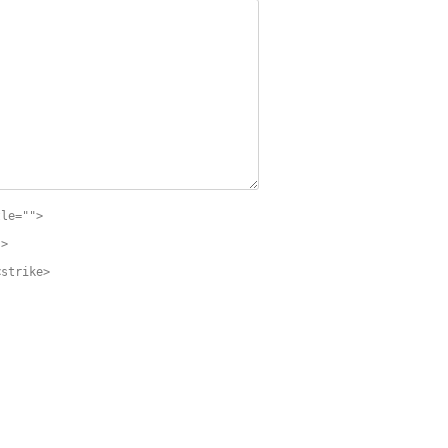
tle="">
">
<strike>