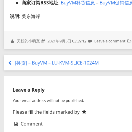
商家订阅RSS地址
:
BuyVM补货信息
–
BuyVM促销信
说明
: 美东海岸
天毅的小萌宠
2021年9月5日
03:39:12
Leave a comment
[补货] – BuyVM – LU-KVM-SLICE-1024M
Leave a Reply
Your email address will not be published.
Please fill the fields marked by
Comment