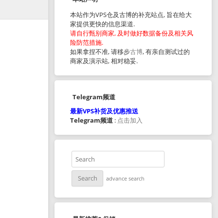
本站作为VPS仓及古博的补充站点, 旨在给大
家提供更快的信息渠道.
请自行甄别商家, 及时做好数据备份及相关风
险防范措施.
如果拿捏不准, 请移步
古博
, 有亲自测试过的
商家及演示站, 相对稳妥.
Telegram频道
最新VPS补货及优惠推送
Telegram频道
:
点击加入
advance search