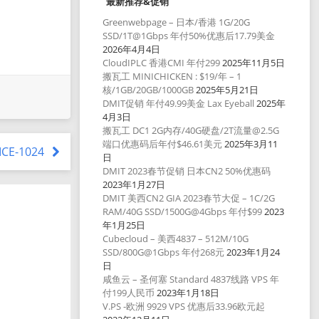
最新推荐&促销
Greenwebpage – 日本/香港 1G/20G
SSD/1T@1Gbps 年付50%优惠后17.79美金
2026年4月4日
CloudIPLC 香港CMI 年付299
2025年11月5日
搬瓦工 MINICHICKEN : $19/年 – 1
核/1GB/20GB/1000GB
2025年5月21日
DMIT促销 年付49.99美金 Lax Eyeball
2025年
4月3日
搬瓦工 DC1 2G内存/40G硬盘/2T流量@2.5G
端口优惠码后年付$46.61美元
2025年3月11
ICE-1024
日
DMIT 2023春节促销 日本CN2 50%优惠码
2023年1月27日
DMIT 美西CN2 GIA 2023春节大促 – 1C/2G
RAM/40G SSD/1500G@4Gbps 年付$99
2023
年1月25日
Cubecloud – 美西4837 – 512M/10G
SSD/800G@1Gbps 年付268元
2023年1月24
日
咸鱼云 – 圣何塞 Standard 4837线路 VPS 年
付199人民币
2023年1月18日
V.PS -欧洲 9929 VPS 优惠后33.96欧元起