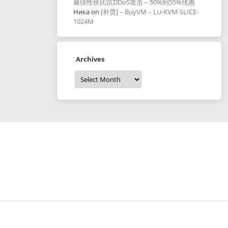
最佳性价比抗DDoS攻击 – 50%到55%优惠
Ника
on
[补货] – BuyVM – LU-KVM-SLICE-
1024M
Archives
Archives