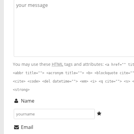
You may use these
HTML
tags and attributes:
<a href="" ti
<abbr title=""> <acronym title=""> <b> <blockquote cite="
<cite> <code> <del datetime=""> <em> <i> <q cite=""> <s> 
<strong>
Name
Email