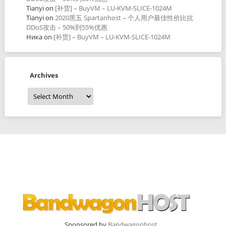
Tianyi
on
[补货] – BuyVM – LU-KVM-SLICE-1024M
Tianyi
on
2020黑五 Spartanhost – 个人用户最佳性价比抗
DDoS攻击 – 50%到55%优惠
Ника
on
[补货] – BuyVM – LU-KVM-SLICE-1024M
Archives
Archives
Sponsored by
Bandwagonhost