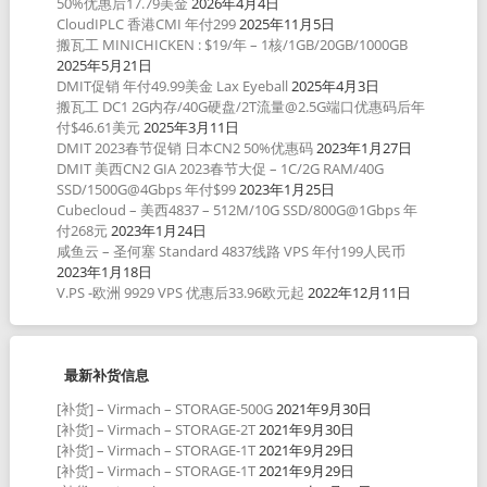
50%优惠后17.79美金
2026年4月4日
CloudIPLC 香港CMI 年付299
2025年11月5日
搬瓦工 MINICHICKEN : $19/年 – 1核/1GB/20GB/1000GB
2025年5月21日
DMIT促销 年付49.99美金 Lax Eyeball
2025年4月3日
搬瓦工 DC1 2G内存/40G硬盘/2T流量@2.5G端口优惠码后年
付$46.61美元
2025年3月11日
DMIT 2023春节促销 日本CN2 50%优惠码
2023年1月27日
DMIT 美西CN2 GIA 2023春节大促 – 1C/2G RAM/40G
SSD/1500G@4Gbps 年付$99
2023年1月25日
Cubecloud – 美西4837 – 512M/10G SSD/800G@1Gbps 年
付268元
2023年1月24日
咸鱼云 – 圣何塞 Standard 4837线路 VPS 年付199人民币
2023年1月18日
V.PS -欧洲 9929 VPS 优惠后33.96欧元起
2022年12月11日
最新补货信息
[补货] – Virmach – STORAGE-500G
2021年9月30日
[补货] – Virmach – STORAGE-2T
2021年9月30日
[补货] – Virmach – STORAGE-1T
2021年9月29日
[补货] – Virmach – STORAGE-1T
2021年9月29日