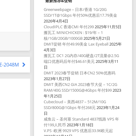
最新推荐&促销
Greenwebpage – 日本/香港 1G/20G
SSD/1T@1Gbps 年付50%优惠后17.79美金
2026年4月4日
CloudIPLC 香港CMI 年付299
2025年11月5日
搬瓦工 MINICHICKEN : $19/年 – 1
核/1GB/20GB/1000GB
2025年5月21日
DMIT促销 年付49.99美金 Lax Eyeball
2025年
4月3日
搬瓦工 DC1 2G内存/40G硬盘/2T流量@2.5G
端口优惠码后年付$46.61美元
2025年3月11
CE-2048M
日
DMIT 2023春节促销 日本CN2 50%优惠码
2023年1月27日
DMIT 美西CN2 GIA 2023春节大促 – 1C/2G
RAM/40G SSD/1500G@4Gbps 年付$99
2023
年1月25日
Cubecloud – 美西4837 – 512M/10G
SSD/800G@1Gbps 年付268元
2023年1月24
日
咸鱼云 – 圣何塞 Standard 4837线路 VPS 年
付199人民币
2023年1月18日
V.PS -欧洲 9929 VPS 优惠后33.96欧元起