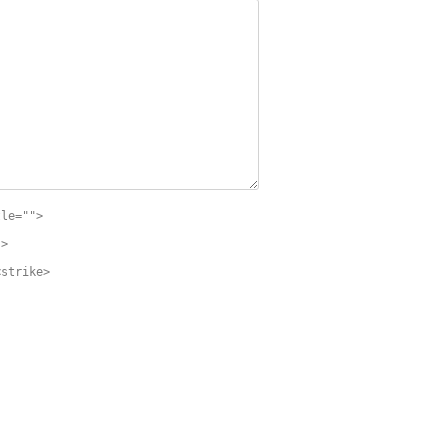
tle="">
">
<strike>