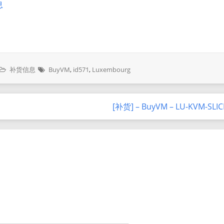
息
补货信息
BuyVM
,
id571
,
Luxembourg
[补货] – BuyVM – LU-KVM-SLI