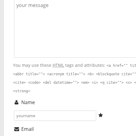
You may use these
HTML
tags and attributes:
<a href="" ti
<abbr title=""> <acronym title=""> <b> <blockquote cite="
<cite> <code> <del datetime=""> <em> <i> <q cite=""> <s> 
<strong>
Name
Email