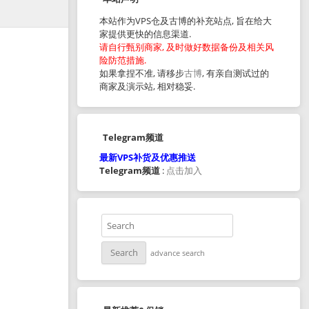
本站作为VPS仓及古博的补充站点, 旨在给大
家提供更快的信息渠道.
请自行甄别商家, 及时做好数据备份及相关风
险防范措施.
如果拿捏不准, 请移步
古博
, 有亲自测试过的
商家及演示站, 相对稳妥.
Telegram频道
最新VPS补货及优惠推送
Telegram频道
:
点击加入
advance search