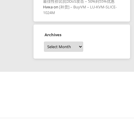
最佳性价比抗DDoS攻击 – 50%到55%优惠
Ника
on
[补货] – BuyVM – LU-KVM-SLICE-
1024M
Archives
Archives