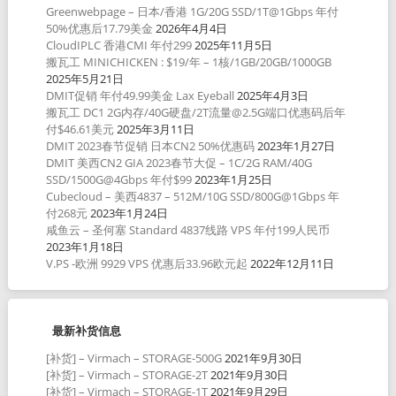
Greenwebpage – 日本/香港 1G/20G SSD/1T@1Gbps 年付
50%优惠后17.79美金
2026年4月4日
CloudIPLC 香港CMI 年付299
2025年11月5日
搬瓦工 MINICHICKEN : $19/年 – 1核/1GB/20GB/1000GB
2025年5月21日
DMIT促销 年付49.99美金 Lax Eyeball
2025年4月3日
搬瓦工 DC1 2G内存/40G硬盘/2T流量@2.5G端口优惠码后年
付$46.61美元
2025年3月11日
DMIT 2023春节促销 日本CN2 50%优惠码
2023年1月27日
DMIT 美西CN2 GIA 2023春节大促 – 1C/2G RAM/40G
SSD/1500G@4Gbps 年付$99
2023年1月25日
Cubecloud – 美西4837 – 512M/10G SSD/800G@1Gbps 年
付268元
2023年1月24日
咸鱼云 – 圣何塞 Standard 4837线路 VPS 年付199人民币
2023年1月18日
V.PS -欧洲 9929 VPS 优惠后33.96欧元起
2022年12月11日
最新补货信息
[补货] – Virmach – STORAGE-500G
2021年9月30日
[补货] – Virmach – STORAGE-2T
2021年9月30日
[补货] – Virmach – STORAGE-1T
2021年9月29日