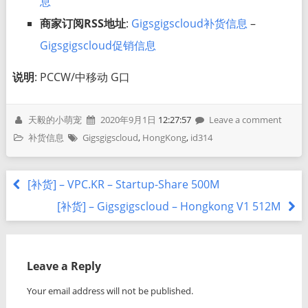
息
商家订阅RSS地址
:
Gigsgigscloud补货信息
–
Gigsgigscloud促销信息
说明
: PCCW/中移动 G口
天毅的小萌宠
2020年9月1日
12:27:57
Leave a comment
补货信息
Gigsgigscloud
,
HongKong
,
id314
[补货] – VPC.KR – Startup-Share 500M
[补货] – Gigsgigscloud – Hongkong V1 512M
Leave a Reply
Your email address will not be published.