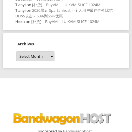
Tianyi
on
[补货] – BuyVM – LU-KVM-SLICE-1024M
Tianyi
on
2020黑五 Spartanhost – 个人用户最佳性价比抗
DDoS攻击 – 50%到55%优惠
Ника
on
[补货] – BuyVM – LU-KVM-SLICE-1024M
Archives
Archives
Sponsored by
Bandwagonhost