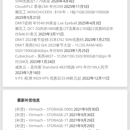
50%优惠后17.79美金
2026年4月4日
CloudIPLC 香港CMI 年付299
2025年11月5日
搬瓦工 MINICHICKEN : $19/年 – 1核/1GB/20GB/1000GB
2025年5月21日
DMIT促销 年付49.99美金 Lax Eyeball
2025年4月3日
搬瓦工 DC1 2G内存/40G硬盘/2T流量@2.5G端口优惠码后年
付$46.61美元
2025年3月11日
DMIT 2023春节促销 日本CN2 50%优惠码
2023年1月27日
DMIT 美西CN2 GIA 2023春节大促 – 1C/2G RAM/40G
SSD/1500G@4Gbps 年付$99
2023年1月25日
Cubecloud – 美西4837 – 512M/10G SSD/800G@1Gbps 年
付268元
2023年1月24日
咸鱼云 – 圣何塞 Standard 4837线路 VPS 年付199人民币
2023年1月18日
V.PS -欧洲 9929 VPS 优惠后33.96欧元起
2022年12月11日
最新补货信息
[补货] – Virmach – STORAGE-500G
2021年9月30日
[补货] – Virmach – STORAGE-2T
2021年9月30日
[补货] – Virmach – STORAGE-1T
2021年9月29日
[补货] – Virmach – STORAGE-1T
2021年9月29日