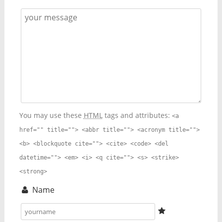
You may use these
HTML
tags and attributes:
<a
href="" title=""> <abbr title=""> <acronym title="">
<b> <blockquote cite=""> <cite> <code> <del
datetime=""> <em> <i> <q cite=""> <s> <strike>
<strong>
Name