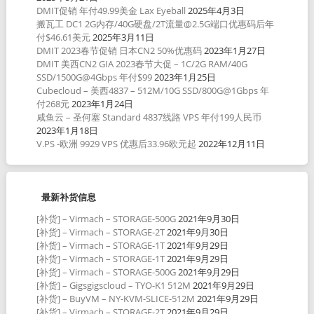
DMIT促销 年付49.99美金 Lax Eyeball
2025年4月3日
搬瓦工 DC1 2G内存/40G硬盘/2T流量@2.5G端口优惠码后年
付$46.61美元
2025年3月11日
DMIT 2023春节促销 日本CN2 50%优惠码
2023年1月27日
DMIT 美西CN2 GIA 2023春节大促 – 1C/2G RAM/40G
SSD/1500G@4Gbps 年付$99
2023年1月25日
Cubecloud – 美西4837 – 512M/10G SSD/800G@1Gbps 年
付268元
2023年1月24日
咸鱼云 – 圣何塞 Standard 4837线路 VPS 年付199人民币
2023年1月18日
V.PS -欧洲 9929 VPS 优惠后33.96欧元起
2022年12月11日
最新补货信息
[补货] – Virmach – STORAGE-500G
2021年9月30日
[补货] – Virmach – STORAGE-2T
2021年9月30日
[补货] – Virmach – STORAGE-1T
2021年9月29日
[补货] – Virmach – STORAGE-1T
2021年9月29日
[补货] – Virmach – STORAGE-500G
2021年9月29日
[补货] – Gigsgigscloud – TYO-K1 512M
2021年9月29日
[补货] – BuyVM – NY-KVM-SLICE-512M
2021年9月29日
[补货] – Virmach – STORAGE-2T
2021年9月29日