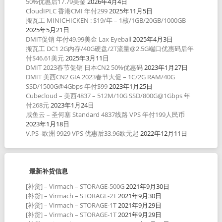
50%优惠后17.79美金
2026年4月4日
CloudIPLC 香港CMI 年付299
2025年11月5日
搬瓦工 MINICHICKEN : $19/年 – 1核/1GB/20GB/1000GB
2025年5月21日
DMIT促销 年付49.99美金 Lax Eyeball
2025年4月3日
搬瓦工 DC1 2G内存/40G硬盘/2T流量@2.5G端口优惠码后年
付$46.61美元
2025年3月11日
DMIT 2023春节促销 日本CN2 50%优惠码
2023年1月27日
DMIT 美西CN2 GIA 2023春节大促 – 1C/2G RAM/40G
SSD/1500G@4Gbps 年付$99
2023年1月25日
Cubecloud – 美西4837 – 512M/10G SSD/800G@1Gbps 年
付268元
2023年1月24日
咸鱼云 – 圣何塞 Standard 4837线路 VPS 年付199人民币
2023年1月18日
V.PS -欧洲 9929 VPS 优惠后33.96欧元起
2022年12月11日
最新补货信息
[补货] – Virmach – STORAGE-500G
2021年9月30日
[补货] – Virmach – STORAGE-2T
2021年9月30日
[补货] – Virmach – STORAGE-1T
2021年9月29日
[补货] – Virmach – STORAGE-1T
2021年9月29日