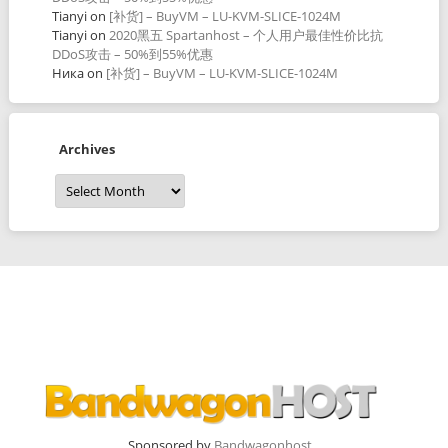
Tianyi
on
[补货] – BuyVM – LU-KVM-SLICE-1024M
Tianyi
on
2020黑五 Spartanhost – 个人用户最佳性价比抗
DDoS攻击 – 50%到55%优惠
Ника
on
[补货] – BuyVM – LU-KVM-SLICE-1024M
Archives
Archives
Sponsored by
Bandwagonhost