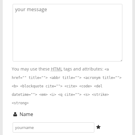
You may use these
HTML
tags and attributes:
<a
href="" title=""> <abbr title=""> <acronym title="">
<b> <blockquote cite=""> <cite> <code> <del
datetime=""> <em> <i> <q cite=""> <s> <strike>
<strong>
Name