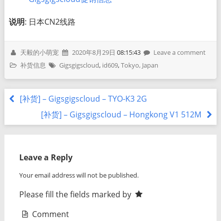
说明
: 日本CN2线路
天毅的小萌宠
2020年8月29日
08:15:43
Leave a comment
补货信息
Gigsgigscloud
,
id609
,
Tokyo, Japan
[补货] – Gigsgigscloud – TYO-K3 2G
[补货] – Gigsgigscloud – Hongkong V1 512M
Leave a Reply
Your email address will not be published.
Please fill the fields marked by
Comment