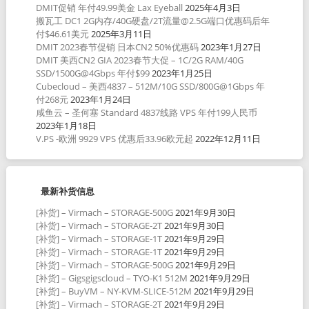
DMIT促销 年付49.99美金 Lax Eyeball
2025年4月3日
搬瓦工 DC1 2G内存/40G硬盘/2T流量@2.5G端口优惠码后年
付$46.61美元
2025年3月11日
DMIT 2023春节促销 日本CN2 50%优惠码
2023年1月27日
DMIT 美西CN2 GIA 2023春节大促 – 1C/2G RAM/40G
SSD/1500G@4Gbps 年付$99
2023年1月25日
Cubecloud – 美西4837 – 512M/10G SSD/800G@1Gbps 年
付268元
2023年1月24日
咸鱼云 – 圣何塞 Standard 4837线路 VPS 年付199人民币
2023年1月18日
V.PS -欧洲 9929 VPS 优惠后33.96欧元起
2022年12月11日
最新补货信息
[补货] – Virmach – STORAGE-500G
2021年9月30日
[补货] – Virmach – STORAGE-2T
2021年9月30日
[补货] – Virmach – STORAGE-1T
2021年9月29日
[补货] – Virmach – STORAGE-1T
2021年9月29日
[补货] – Virmach – STORAGE-500G
2021年9月29日
[补货] – Gigsgigscloud – TYO-K1 512M
2021年9月29日
[补货] – BuyVM – NY-KVM-SLICE-512M
2021年9月29日
[补货] – Virmach – STORAGE-2T
2021年9月29日