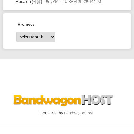
Ника
on
[补货] – BuyVM – LU-KVM-SLICE-1024M
Archives
Archives
Sponsored by
Bandwagonhost