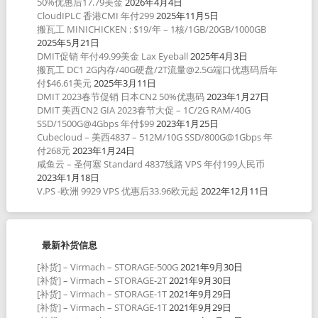
50%优惠后17.79美金
2026年4月4日
CloudIPLC 香港CMI 年付299
2025年11月5日
搬瓦工 MINICHICKEN : $19/年 – 1核/1GB/20GB/1000GB
2025年5月21日
DMIT促销 年付49.99美金 Lax Eyeball
2025年4月3日
搬瓦工 DC1 2G内存/40G硬盘/2T流量@2.5G端口优惠码后年
付$46.61美元
2025年3月11日
DMIT 2023春节促销 日本CN2 50%优惠码
2023年1月27日
DMIT 美西CN2 GIA 2023春节大促 – 1C/2G RAM/40G
SSD/1500G@4Gbps 年付$99
2023年1月25日
Cubecloud – 美西4837 – 512M/10G SSD/800G@1Gbps 年
付268元
2023年1月24日
咸鱼云 – 圣何塞 Standard 4837线路 VPS 年付199人民币
2023年1月18日
V.PS -欧洲 9929 VPS 优惠后33.96欧元起
2022年12月11日
最新补货信息
[补货] – Virmach – STORAGE-500G
2021年9月30日
[补货] – Virmach – STORAGE-2T
2021年9月30日
[补货] – Virmach – STORAGE-1T
2021年9月29日
[补货] – Virmach – STORAGE-1T
2021年9月29日