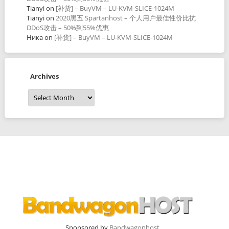
Tianyi
on
[补货] – BuyVM – LU-KVM-SLICE-1024M
Tianyi
on
2020黑五 Spartanhost – 个人用户最佳性价比抗
DDoS攻击 – 50%到55%优惠
Ника
on
[补货] – BuyVM – LU-KVM-SLICE-1024M
Archives
Archives
Sponsored by
Bandwagonhost