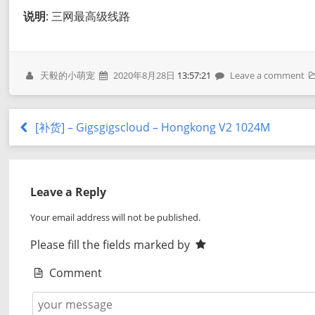
说明
: 三网最高级线路
天毅的小萌宠
2020年8月28日
13:57:21
Leave a comment
[补货] – Gigsgigscloud – Hongkong V2 1024M
Leave a Reply
Your email address will not be published.
Please fill the fields marked by
Comment