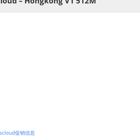
cloud – Hongkong V1 512M
息
igscloud促销信息