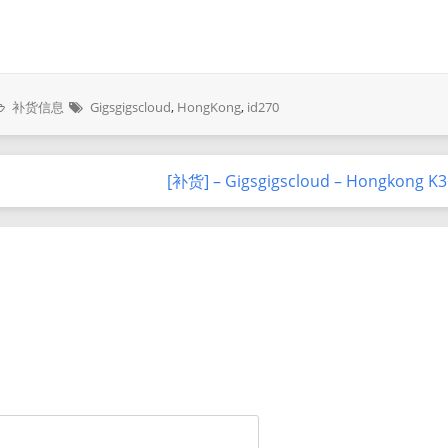
补货信息
Gigsgigscloud
,
HongKong
,
id270
[补货] – Gigsgigscloud – Hongkong K