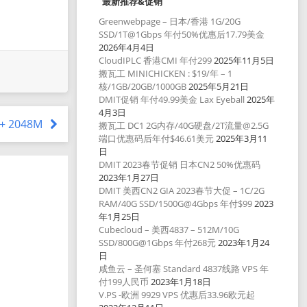
最新推荐&促销
Greenwebpage – 日本/香港 1G/20G
SSD/1T@1Gbps 年付50%优惠后17.79美金
2026年4月4日
CloudIPLC 香港CMI 年付299
2025年11月5日
搬瓦工 MINICHICKEN : $19/年 – 1
核/1GB/20GB/1000GB
2025年5月21日
DMIT促销 年付49.99美金 Lax Eyeball
2025年
4月3日
3+ 2048M
搬瓦工 DC1 2G内存/40G硬盘/2T流量@2.5G
端口优惠码后年付$46.61美元
2025年3月11
日
DMIT 2023春节促销 日本CN2 50%优惠码
2023年1月27日
DMIT 美西CN2 GIA 2023春节大促 – 1C/2G
RAM/40G SSD/1500G@4Gbps 年付$99
2023
年1月25日
Cubecloud – 美西4837 – 512M/10G
SSD/800G@1Gbps 年付268元
2023年1月24
日
咸鱼云 – 圣何塞 Standard 4837线路 VPS 年
付199人民币
2023年1月18日
V.PS -欧洲 9929 VPS 优惠后33.96欧元起