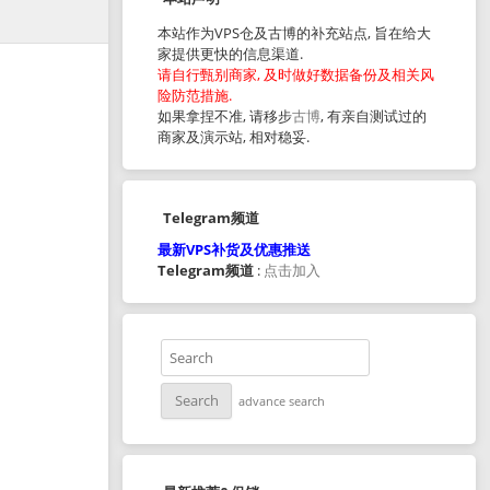
本站作为VPS仓及古博的补充站点, 旨在给大
家提供更快的信息渠道.
请自行甄别商家, 及时做好数据备份及相关风
险防范措施.
如果拿捏不准, 请移步
古博
, 有亲自测试过的
商家及演示站, 相对稳妥.
Telegram频道
最新VPS补货及优惠推送
Telegram频道
:
点击加入
advance search