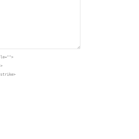
tle="">
">
<strike>