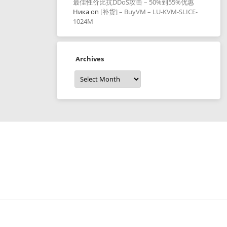
最佳性价比抗DDoS攻击 – 50%到55%优惠
Ника
on
[补货] – BuyVM – LU-KVM-SLICE-
1024M
Archives
Archives