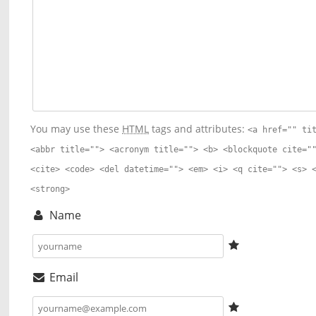
You may use these
HTML
tags and attributes:
<a href="" ti
<abbr title=""> <acronym title=""> <b> <blockquote cite="
<cite> <code> <del datetime=""> <em> <i> <q cite=""> <s> 
<strong>
Name
Email