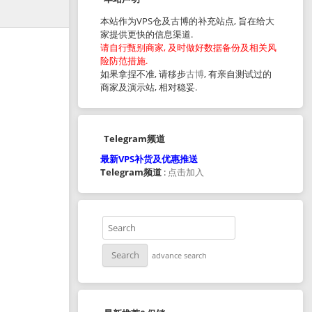
本站作为VPS仓及古博的补充站点, 旨在给大
家提供更快的信息渠道.
请自行甄别商家, 及时做好数据备份及相关风
险防范措施.
如果拿捏不准, 请移步
古博
, 有亲自测试过的
商家及演示站, 相对稳妥.
Telegram频道
最新VPS补货及优惠推送
Telegram频道
:
点击加入
advance search