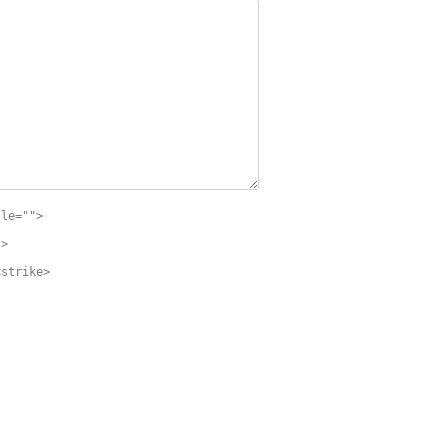
tle="">
">
<strike>