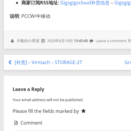
商家订阅RSS地址
:
Gigsgigscloud补货信息
–
Gigsg
说明
: PCCW/中移动
天毅的小萌宠
2020年8月19日
15:45:49
Leave a comment
[补货] – Virmach – STORAGE-2T
Gr
Leave a Reply
Your email address will not be published.
Please fill the fields marked by
Comment