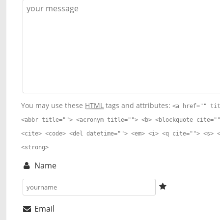
You may use these
HTML
tags and attributes:
<a href="" ti
<abbr title=""> <acronym title=""> <b> <blockquote cite="
<cite> <code> <del datetime=""> <em> <i> <q cite=""> <s> 
<strong>
Name
Email