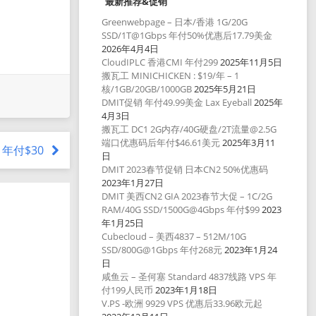
最新推荐&促销
Greenwebpage – 日本/香港 1G/20G
SSD/1T@1Gbps 年付50%优惠后17.79美金
2026年4月4日
CloudIPLC 香港CMI 年付299
2025年11月5日
搬瓦工 MINICHICKEN : $19/年 – 1
核/1GB/20GB/1000GB
2025年5月21日
DMIT促销 年付49.99美金 Lax Eyeball
2025年
4月3日
搬瓦工 DC1 2G内存/40G硬盘/2T流量@2.5G
端口优惠码后年付$46.61美元
2025年3月11
– 年付$30
日
DMIT 2023春节促销 日本CN2 50%优惠码
2023年1月27日
DMIT 美西CN2 GIA 2023春节大促 – 1C/2G
RAM/40G SSD/1500G@4Gbps 年付$99
2023
年1月25日
Cubecloud – 美西4837 – 512M/10G
SSD/800G@1Gbps 年付268元
2023年1月24
日
咸鱼云 – 圣何塞 Standard 4837线路 VPS 年
付199人民币
2023年1月18日
V.PS -欧洲 9929 VPS 优惠后33.96欧元起