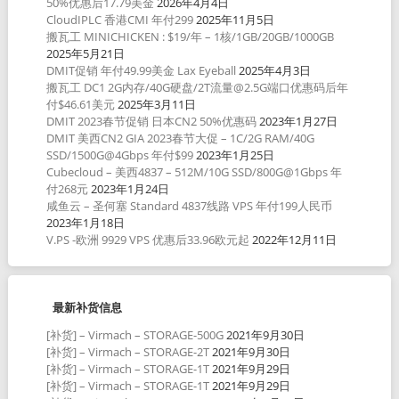
50%优惠后17.79美金
2026年4月4日
CloudIPLC 香港CMI 年付299
2025年11月5日
搬瓦工 MINICHICKEN : $19/年 – 1核/1GB/20GB/1000GB
2025年5月21日
DMIT促销 年付49.99美金 Lax Eyeball
2025年4月3日
搬瓦工 DC1 2G内存/40G硬盘/2T流量@2.5G端口优惠码后年
付$46.61美元
2025年3月11日
DMIT 2023春节促销 日本CN2 50%优惠码
2023年1月27日
DMIT 美西CN2 GIA 2023春节大促 – 1C/2G RAM/40G
SSD/1500G@4Gbps 年付$99
2023年1月25日
Cubecloud – 美西4837 – 512M/10G SSD/800G@1Gbps 年
付268元
2023年1月24日
咸鱼云 – 圣何塞 Standard 4837线路 VPS 年付199人民币
2023年1月18日
V.PS -欧洲 9929 VPS 优惠后33.96欧元起
2022年12月11日
最新补货信息
[补货] – Virmach – STORAGE-500G
2021年9月30日
[补货] – Virmach – STORAGE-2T
2021年9月30日
[补货] – Virmach – STORAGE-1T
2021年9月29日
[补货] – Virmach – STORAGE-1T
2021年9月29日