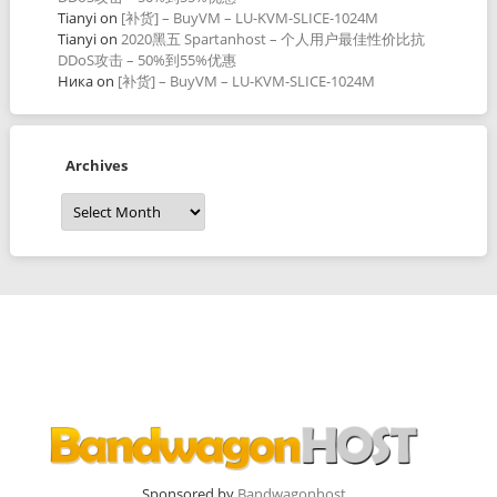
Tianyi
on
[补货] – BuyVM – LU-KVM-SLICE-1024M
Tianyi
on
2020黑五 Spartanhost – 个人用户最佳性价比抗
DDoS攻击 – 50%到55%优惠
Ника
on
[补货] – BuyVM – LU-KVM-SLICE-1024M
Archives
Archives
Sponsored by
Bandwagonhost