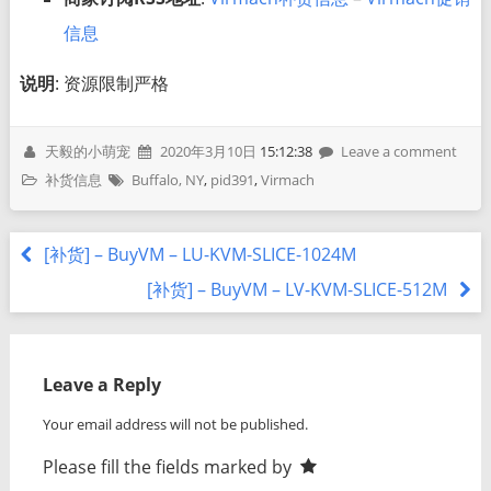
信息
说明
: 资源限制严格
天毅的小萌宠
2020年3月10日
15:12:38
Leave a comment
补货信息
Buffalo, NY
,
pid391
,
Virmach
[补货] – BuyVM – LU-KVM-SLICE-1024M
[补货] – BuyVM – LV-KVM-SLICE-512M
Leave a Reply
Your email address will not be published.
Please fill the fields marked by