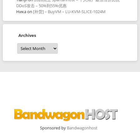
DDoS攻击 – 50%到55%优惠
Ника
on
[补货] – BuyVM – LU-KVM-SLICE-1024M
Archives
Archives
Sponsored by
Bandwagonhost