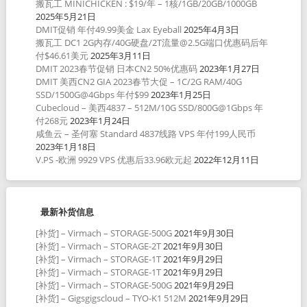
搬瓦工 MINICHICKEN : $19/年 – 1核/1GB/20GB/1000GB
2025年5月21日
DMIT促销 年付49.99美金 Lax Eyeball
2025年4月3日
搬瓦工 DC1 2G内存/40G硬盘/2T流量@2.5G端口优惠码后年
付$46.61美元
2025年3月11日
DMIT 2023春节促销 日本CN2 50%优惠码
2023年1月27日
DMIT 美西CN2 GIA 2023春节大促 – 1C/2G RAM/40G
SSD/1500G@4Gbps 年付$99
2023年1月25日
Cubecloud – 美西4837 – 512M/10G SSD/800G@1Gbps 年
付268元
2023年1月24日
咸鱼云 – 圣何塞 Standard 4837线路 VPS 年付199人民币
2023年1月18日
V.PS -欧洲 9929 VPS 优惠后33.96欧元起
2022年12月11日
最新补货信息
[补货] – Virmach – STORAGE-500G
2021年9月30日
[补货] – Virmach – STORAGE-2T
2021年9月30日
[补货] – Virmach – STORAGE-1T
2021年9月29日
[补货] – Virmach – STORAGE-1T
2021年9月29日
[补货] – Virmach – STORAGE-500G
2021年9月29日
[补货] – Gigsgigscloud – TYO-K1 512M
2021年9月29日