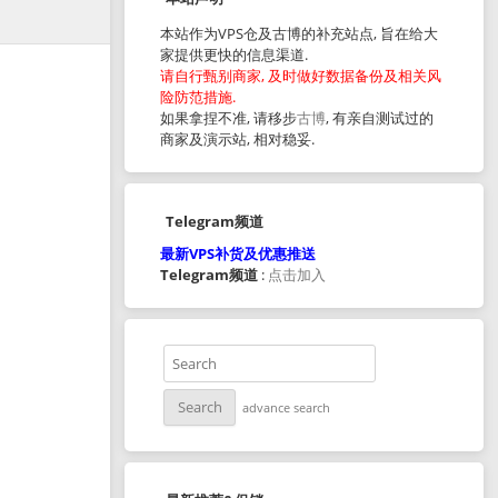
本站作为VPS仓及古博的补充站点, 旨在给大
家提供更快的信息渠道.
请自行甄别商家, 及时做好数据备份及相关风
险防范措施.
如果拿捏不准, 请移步
古博
, 有亲自测试过的
商家及演示站, 相对稳妥.
Telegram频道
最新VPS补货及优惠推送
Telegram频道
:
点击加入
advance search