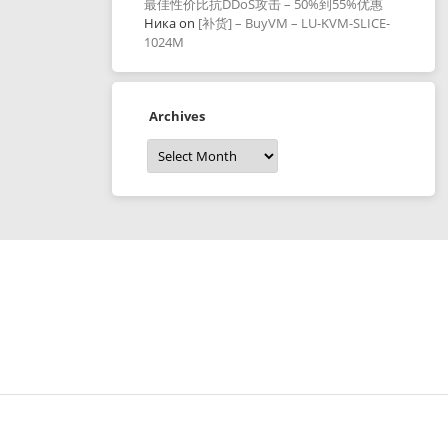
最佳性价比抗DDoS攻击 – 50%到55%优惠
Ника
on
[补货] – BuyVM – LU-KVM-SLICE-
1024M
Archives
Archives