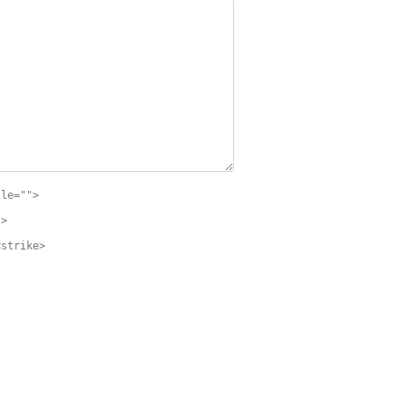
tle="">
">
<strike>