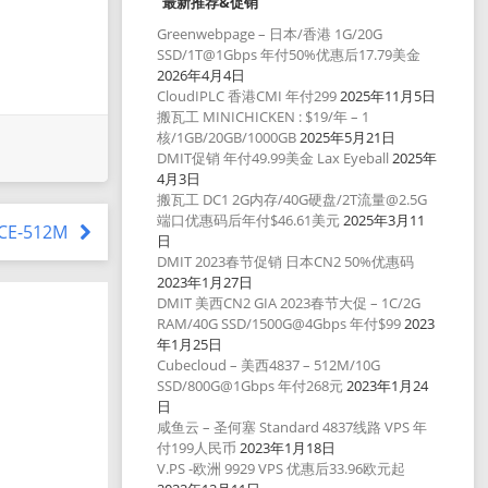
最新推荐&促销
Greenwebpage – 日本/香港 1G/20G
SSD/1T@1Gbps 年付50%优惠后17.79美金
2026年4月4日
CloudIPLC 香港CMI 年付299
2025年11月5日
搬瓦工 MINICHICKEN : $19/年 – 1
核/1GB/20GB/1000GB
2025年5月21日
DMIT促销 年付49.99美金 Lax Eyeball
2025年
4月3日
搬瓦工 DC1 2G内存/40G硬盘/2T流量@2.5G
端口优惠码后年付$46.61美元
2025年3月11
ICE-512M
日
DMIT 2023春节促销 日本CN2 50%优惠码
2023年1月27日
DMIT 美西CN2 GIA 2023春节大促 – 1C/2G
RAM/40G SSD/1500G@4Gbps 年付$99
2023
年1月25日
Cubecloud – 美西4837 – 512M/10G
SSD/800G@1Gbps 年付268元
2023年1月24
日
咸鱼云 – 圣何塞 Standard 4837线路 VPS 年
付199人民币
2023年1月18日
V.PS -欧洲 9929 VPS 优惠后33.96欧元起