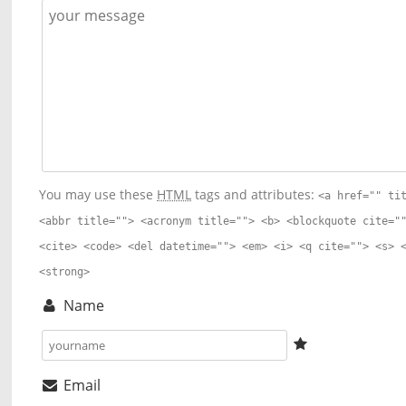
You may use these
HTML
tags and attributes:
<a href="" ti
<abbr title=""> <acronym title=""> <b> <blockquote cite="
<cite> <code> <del datetime=""> <em> <i> <q cite=""> <s> 
<strong>
Name
Email