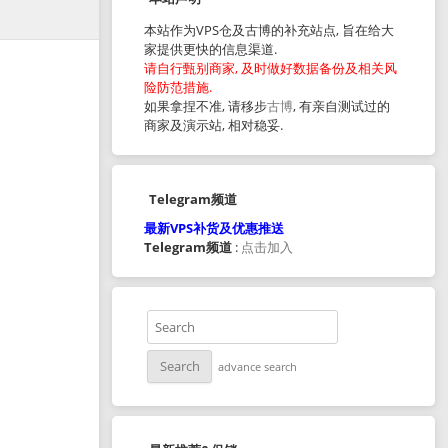
本站作为VPS仓及古博的补充站点, 旨在给大
家提供更快的信息渠道.
请自行甄别商家, 及时做好数据备份及相关风
险防范措施.
如果拿捏不准, 请移步
古博
, 有亲自测试过的
商家及演示站, 相对稳妥.
Telegram频道
最新VPS补货及优惠推送
Telegram频道
:
点击加入
advance search