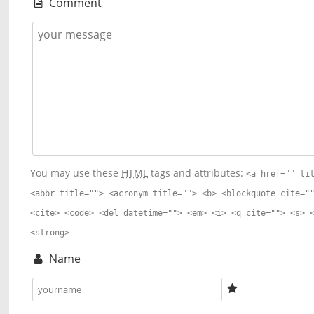
Comment
You may use these
HTML
tags and attributes:
<a href="" ti
<abbr title=""> <acronym title=""> <b> <blockquote cite="
<cite> <code> <del datetime=""> <em> <i> <q cite=""> <s> 
<strong>
Name