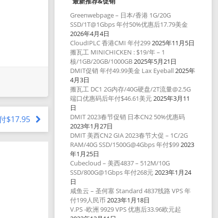
最新推荐&促销
Greenwebpage – 日本/香港 1G/20G
SSD/1T@1Gbps 年付50%优惠后17.79美金
2026年4月4日
CloudIPLC 香港CMI 年付299
2025年11月5日
搬瓦工 MINICHICKEN : $19/年 – 1
核/1GB/20GB/1000GB
2025年5月21日
DMIT促销 年付49.99美金 Lax Eyeball
2025年
4月3日
搬瓦工 DC1 2G内存/40G硬盘/2T流量@2.5G
端口优惠码后年付$46.61美元
2025年3月11
日
DMIT 2023春节促销 日本CN2 50%优惠码
付$17.95
2023年1月27日
DMIT 美西CN2 GIA 2023春节大促 – 1C/2G
RAM/40G SSD/1500G@4Gbps 年付$99
2023
年1月25日
Cubecloud – 美西4837 – 512M/10G
SSD/800G@1Gbps 年付268元
2023年1月24
日
咸鱼云 – 圣何塞 Standard 4837线路 VPS 年
付199人民币
2023年1月18日
V.PS -欧洲 9929 VPS 优惠后33.96欧元起