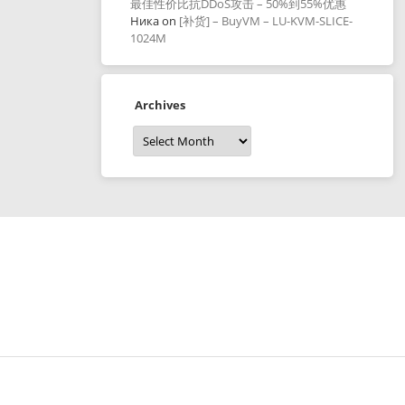
最佳性价比抗DDoS攻击 – 50%到55%优惠
Ника
on
[补货] – BuyVM – LU-KVM-SLICE-
1024M
Archives
Archives