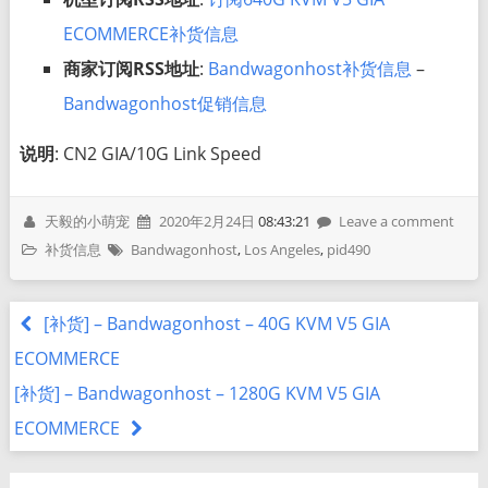
ECOMMERCE补货信息
商家订阅RSS地址
:
Bandwagonhost补货信息
–
Bandwagonhost促销信息
说明
: CN2 GIA/10G Link Speed
天毅的小萌宠
2020年2月24日
08:43:21
Leave a comment
补货信息
Bandwagonhost
,
Los Angeles
,
pid490
[补货] – Bandwagonhost – 40G KVM V5 GIA
ECOMMERCE
[补货] – Bandwagonhost – 1280G KVM V5 GIA
ECOMMERCE