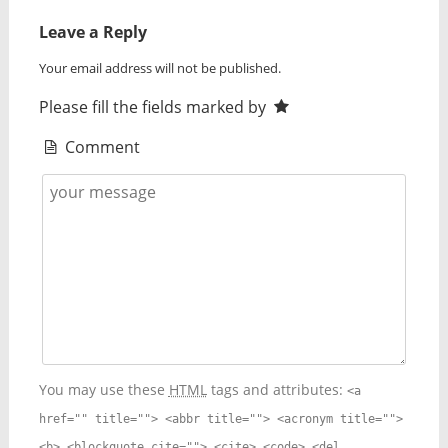
Leave a Reply
Your email address will not be published.
Please fill the fields marked by
Comment
You may use these
HTML
tags and attributes:
<a
href="" title=""> <abbr title=""> <acronym title="">
<b> <blockquote cite=""> <cite> <code> <del