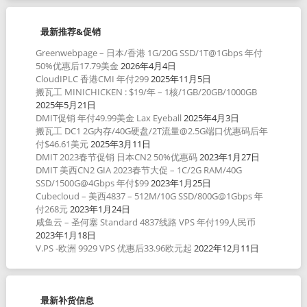
最新推荐&促销
Greenwebpage – 日本/香港 1G/20G SSD/1T@1Gbps 年付
50%优惠后17.79美金
2026年4月4日
CloudIPLC 香港CMI 年付299
2025年11月5日
搬瓦工 MINICHICKEN : $19/年 – 1核/1GB/20GB/1000GB
2025年5月21日
DMIT促销 年付49.99美金 Lax Eyeball
2025年4月3日
搬瓦工 DC1 2G内存/40G硬盘/2T流量@2.5G端口优惠码后年
付$46.61美元
2025年3月11日
DMIT 2023春节促销 日本CN2 50%优惠码
2023年1月27日
DMIT 美西CN2 GIA 2023春节大促 – 1C/2G RAM/40G
SSD/1500G@4Gbps 年付$99
2023年1月25日
Cubecloud – 美西4837 – 512M/10G SSD/800G@1Gbps 年
付268元
2023年1月24日
咸鱼云 – 圣何塞 Standard 4837线路 VPS 年付199人民币
2023年1月18日
V.PS -欧洲 9929 VPS 优惠后33.96欧元起
2022年12月11日
最新补货信息