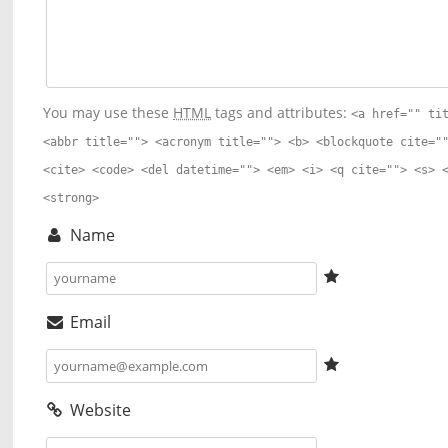
You may use these
HTML
tags and attributes:
<a href="" ti
<abbr title=""> <acronym title=""> <b> <blockquote cite="
<cite> <code> <del datetime=""> <em> <i> <q cite=""> <s> 
<strong>
Name
Email
Website