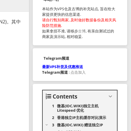
本站作为VPS仓及古博的补充站点, 旨在给大
家提供更快的信息渠道.
请自行甄别商家, 及时做好数据备份及相关风
N2)。其中
险防范措施.
如果拿捏不准, 请移步
古博
, 有亲自测试过的
商家及演示站, 相对稳妥.
Telegram频道
最新VPS补货及优惠推送
Telegram频道
:
点击加入
Contents
微基(IDC.WIKI)独立主机
Litespeed 优化
香港独立IP主机缓存对比演示
微基(IDC.WIKI) 赠送独立IP