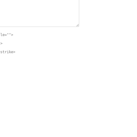
tle="">
">
<strike>