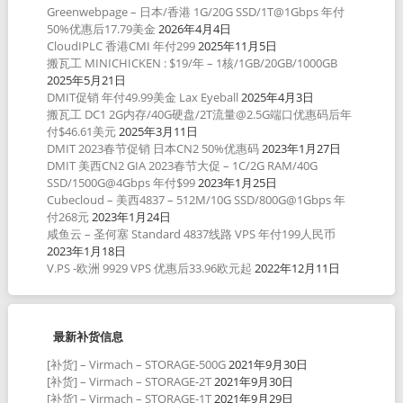
Greenwebpage – 日本/香港 1G/20G SSD/1T@1Gbps 年付
50%优惠后17.79美金
2026年4月4日
CloudIPLC 香港CMI 年付299
2025年11月5日
搬瓦工 MINICHICKEN : $19/年 – 1核/1GB/20GB/1000GB
2025年5月21日
DMIT促销 年付49.99美金 Lax Eyeball
2025年4月3日
搬瓦工 DC1 2G内存/40G硬盘/2T流量@2.5G端口优惠码后年
付$46.61美元
2025年3月11日
DMIT 2023春节促销 日本CN2 50%优惠码
2023年1月27日
DMIT 美西CN2 GIA 2023春节大促 – 1C/2G RAM/40G
SSD/1500G@4Gbps 年付$99
2023年1月25日
Cubecloud – 美西4837 – 512M/10G SSD/800G@1Gbps 年
付268元
2023年1月24日
咸鱼云 – 圣何塞 Standard 4837线路 VPS 年付199人民币
2023年1月18日
V.PS -欧洲 9929 VPS 优惠后33.96欧元起
2022年12月11日
最新补货信息
[补货] – Virmach – STORAGE-500G
2021年9月30日
[补货] – Virmach – STORAGE-2T
2021年9月30日
[补货] – Virmach – STORAGE-1T
2021年9月29日