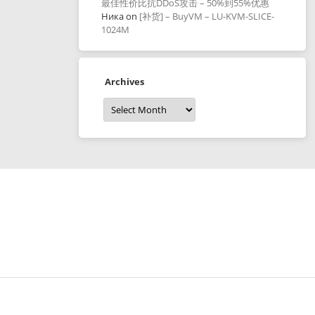
最佳性价比抗DDoS攻击 – 50%到55%优惠
Ника
on
[补货] – BuyVM – LU-KVM-SLICE-
1024M
Archives
Archives