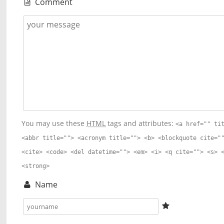
Comment
You may use these
HTML
tags and attributes:
<a href="" ti
<abbr title=""> <acronym title=""> <b> <blockquote cite="
<cite> <code> <del datetime=""> <em> <i> <q cite=""> <s> 
<strong>
Name