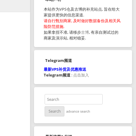
本站作为VPS仓及古博的补充站点, 旨在给大
家提供更快的信息渠道.
请自行甄别商家, 及时做好数据备份及相关风
险防范措施.
如果拿捏不准, 请移步
古博
, 有亲自测试过的
商家及演示站, 相对稳妥.
Telegram频道
最新VPS补货及优惠推送
Telegram频道
:
点击加入
advance search