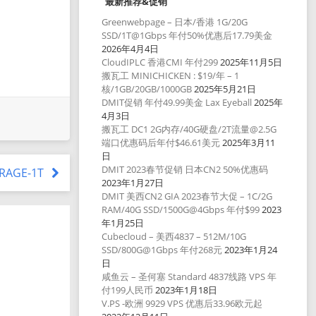
最新推荐&促销
Greenwebpage – 日本/香港 1G/20G
SSD/1T@1Gbps 年付50%优惠后17.79美金
2026年4月4日
CloudIPLC 香港CMI 年付299
2025年11月5日
搬瓦工 MINICHICKEN : $19/年 – 1
核/1GB/20GB/1000GB
2025年5月21日
DMIT促销 年付49.99美金 Lax Eyeball
2025年
4月3日
搬瓦工 DC1 2G内存/40G硬盘/2T流量@2.5G
端口优惠码后年付$46.61美元
2025年3月11
日
DMIT 2023春节促销 日本CN2 50%优惠码
ORAGE-1T
2023年1月27日
DMIT 美西CN2 GIA 2023春节大促 – 1C/2G
RAM/40G SSD/1500G@4Gbps 年付$99
2023
年1月25日
Cubecloud – 美西4837 – 512M/10G
SSD/800G@1Gbps 年付268元
2023年1月24
日
咸鱼云 – 圣何塞 Standard 4837线路 VPS 年
付199人民币
2023年1月18日
V.PS -欧洲 9929 VPS 优惠后33.96欧元起