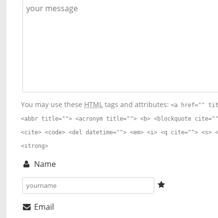
You may use these
HTML
tags and attributes:
<a href="" ti
<abbr title=""> <acronym title=""> <b> <blockquote cite="
<cite> <code> <del datetime=""> <em> <i> <q cite=""> <s> 
<strong>
Name
Email