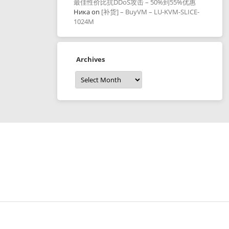
最佳性价比抗DDoS攻击 – 50%到55%优惠
Ника
on
[补货] – BuyVM – LU-KVM-SLICE-
1024M
Archives
Archives