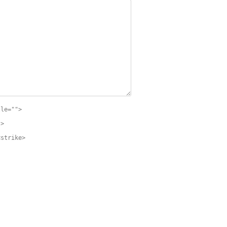
tle="">
">
<strike>