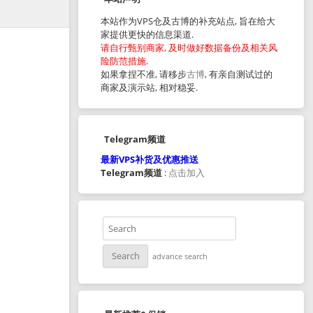
本站作为VPS仓及古博的补充站点, 旨在给大
家提供更快的信息渠道.
请自行甄别商家, 及时做好数据备份及相关风
险防范措施.
如果拿捏不准, 请移步
古博
, 有亲自测试过的
商家及演示站, 相对稳妥.
Telegram频道
最新VPS补货及优惠推送
Telegram频道
:
点击加入
advance search