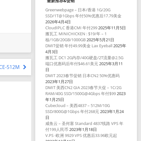
最新推荐&促销
Greenwebpage – 日本/香港 1G/20G
SSD/1T@1Gbps 年付50%优惠后17.79美金
2026年4月4日
CloudIPLC 香港CMI 年付299
2025年11月5日
搬瓦工 MINICHICKEN : $19/年 – 1
核/1GB/20GB/1000GB
2025年5月21日
DMIT促销 年付49.99美金 Lax Eyeball
2025年
4月3日
搬瓦工 DC1 2G内存/40G硬盘/2T流量@2.5G
端口优惠码后年付$46.61美元
2025年3月11
ICE-512M
日
DMIT 2023春节促销 日本CN2 50%优惠码
2023年1月27日
DMIT 美西CN2 GIA 2023春节大促 – 1C/2G
RAM/40G SSD/1500G@4Gbps 年付$99
2023
年1月25日
Cubecloud – 美西4837 – 512M/10G
SSD/800G@1Gbps 年付268元
2023年1月24
日
咸鱼云 – 圣何塞 Standard 4837线路 VPS 年
付199人民币
2023年1月18日
V.PS -欧洲 9929 VPS 优惠后33.96欧元起