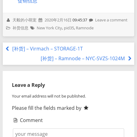
促销信息
天毅的小萌宠
2020年2月16日
09:45:37
Leave a comment
补货信息
New York City
,
pid35
,
Ramnode
[补货] – Virmach – STORAGE-1T
[补货] – Ramnode – NYC-SVZS-1024M
Leave a Reply
Your email address will not be published.
Please fill the fields marked by
Comment