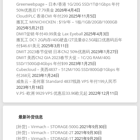
Greenwebpage – 日本/香港 1G/20G SSD/1T@1Gbps 年付
50%优惠后17.79美金
2026年4月4日
CloudIPLC 香港CMI 年付299
2025年11月5日
搬瓦工 MINICHICKEN : $19/年 – 1核/1GB/20GB/1000GB
2025年5月21日
DMIT促销 年付49.99美金 Lax Eyeball
2025年4月3日
搬瓦工 DC1 2G内存/40G硬盘/2T流量@2.5G端口优惠码后年
付$46.61美元
2025年3月11日
DMIT 2023春节促销 日本CN2 50%优惠码
2023年1月27日
DMIT 美西CN2 GIA 2023春节大促 – 1C/2G RAM/40G
SSD/1500G@4Gbps 年付$99
2023年1月25日
Cubecloud – 美西4837 – 512M/10G SSD/800G@1Gbps 年
付268元
2023年1月24日
咸鱼云 – 圣何塞 Standard 4837线路 VPS 年付199人民币
2023年1月18日
V.PS -欧洲 9929 VPS 优惠后33.96欧元起
2022年12月11日
最新补货信息
[补货] – Virmach – STORAGE-500G
2021年9月30日
[补货] – Virmach – STORAGE-2T
2021年9月30日
[补货] – Virmach – STORAGE-1T
2021年9月29日