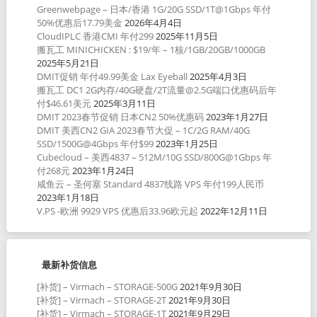
Greenwebpage – 日本/香港 1G/20G SSD/1T@1Gbps 年付
50%优惠后17.79美金
2026年4月4日
CloudIPLC 香港CMI 年付299
2025年11月5日
搬瓦工 MINICHICKEN : $19/年 – 1核/1GB/20GB/1000GB
2025年5月21日
DMIT促销 年付49.99美金 Lax Eyeball
2025年4月3日
搬瓦工 DC1 2G内存/40G硬盘/2T流量@2.5G端口优惠码后年
付$46.61美元
2025年3月11日
DMIT 2023春节促销 日本CN2 50%优惠码
2023年1月27日
DMIT 美西CN2 GIA 2023春节大促 – 1C/2G RAM/40G
SSD/1500G@4Gbps 年付$99
2023年1月25日
Cubecloud – 美西4837 – 512M/10G SSD/800G@1Gbps 年
付268元
2023年1月24日
咸鱼云 – 圣何塞 Standard 4837线路 VPS 年付199人民币
2023年1月18日
V.PS -欧洲 9929 VPS 优惠后33.96欧元起
2022年12月11日
最新补货信息
[补货] – Virmach – STORAGE-500G
2021年9月30日
[补货] – Virmach – STORAGE-2T
2021年9月30日
[补货] – Virmach – STORAGE-1T
2021年9月29日