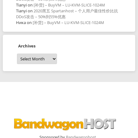
Tianyi
on
[补货] – BuyVM – LU-KVM-SLICE-1024M
Tianyi
on
2020黑五 Spartanhost – 个人用户最佳性价比抗
DDoS攻击 – 50%到55%优惠
Ника
on
[补货] – BuyVM – LU-KVM-SLICE-1024M
Archives
Archives
Sponsored by
Bandwagonhost