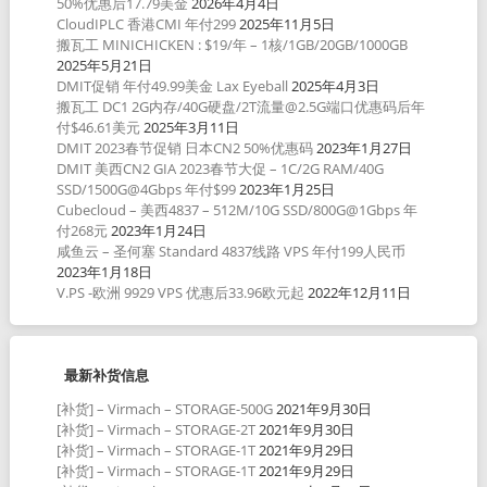
50%优惠后17.79美金
2026年4月4日
CloudIPLC 香港CMI 年付299
2025年11月5日
搬瓦工 MINICHICKEN : $19/年 – 1核/1GB/20GB/1000GB
2025年5月21日
DMIT促销 年付49.99美金 Lax Eyeball
2025年4月3日
搬瓦工 DC1 2G内存/40G硬盘/2T流量@2.5G端口优惠码后年
付$46.61美元
2025年3月11日
DMIT 2023春节促销 日本CN2 50%优惠码
2023年1月27日
DMIT 美西CN2 GIA 2023春节大促 – 1C/2G RAM/40G
SSD/1500G@4Gbps 年付$99
2023年1月25日
Cubecloud – 美西4837 – 512M/10G SSD/800G@1Gbps 年
付268元
2023年1月24日
咸鱼云 – 圣何塞 Standard 4837线路 VPS 年付199人民币
2023年1月18日
V.PS -欧洲 9929 VPS 优惠后33.96欧元起
2022年12月11日
最新补货信息
[补货] – Virmach – STORAGE-500G
2021年9月30日
[补货] – Virmach – STORAGE-2T
2021年9月30日
[补货] – Virmach – STORAGE-1T
2021年9月29日
[补货] – Virmach – STORAGE-1T
2021年9月29日