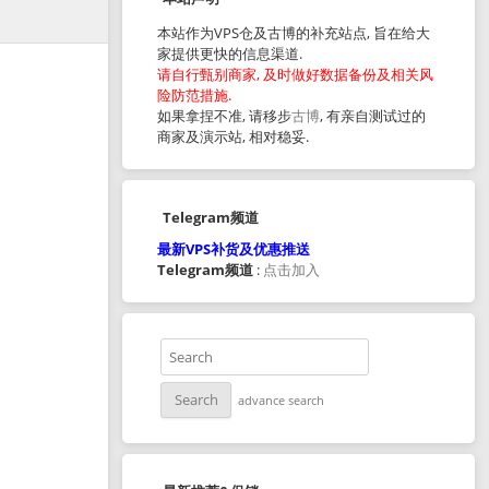
本站作为VPS仓及古博的补充站点, 旨在给大
家提供更快的信息渠道.
请自行甄别商家, 及时做好数据备份及相关风
险防范措施.
如果拿捏不准, 请移步
古博
, 有亲自测试过的
商家及演示站, 相对稳妥.
Telegram频道
最新VPS补货及优惠推送
Telegram频道
:
点击加入
advance search