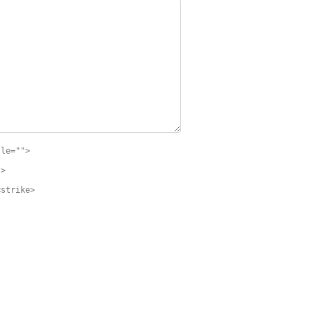
tle="">
">
<strike>