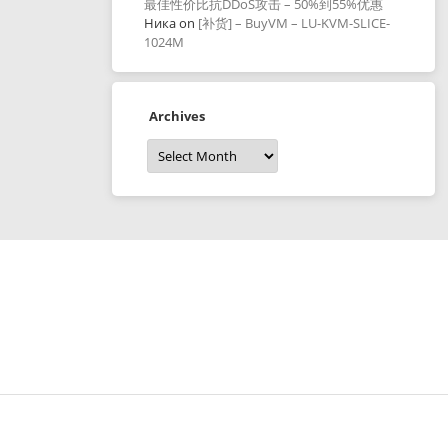
最佳性价比抗DDoS攻击 – 50%到55%优惠
Ника
on
[补货] – BuyVM – LU-KVM-SLICE-
1024M
Archives
Archives