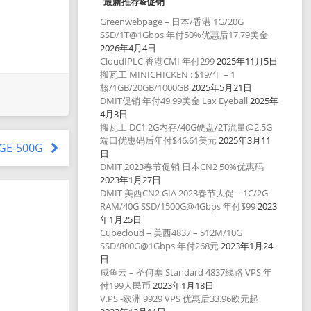
最新推荐&促销
Greenwebpage – 日本/香港 1G/20G
SSD/1T@1Gbps 年付50%优惠后17.79美金
2026年4月4日
CloudIPLC 香港CMI 年付299
2025年11月5日
搬瓦工 MINICHICKEN : $19/年 – 1
核/1GB/20GB/1000GB
2025年5月21日
DMIT促销 年付49.99美金 Lax Eyeball
2025年
4月3日
搬瓦工 DC1 2G内存/40G硬盘/2T流量@2.5G
端口优惠码后年付$46.61美元
2025年3月11
AGE-500G
日
DMIT 2023春节促销 日本CN2 50%优惠码
2023年1月27日
DMIT 美西CN2 GIA 2023春节大促 – 1C/2G
RAM/40G SSD/1500G@4Gbps 年付$99
2023
年1月25日
Cubecloud – 美西4837 – 512M/10G
SSD/800G@1Gbps 年付268元
2023年1月24
日
咸鱼云 – 圣何塞 Standard 4837线路 VPS 年
付199人民币
2023年1月18日
V.PS -欧洲 9929 VPS 优惠后33.96欧元起