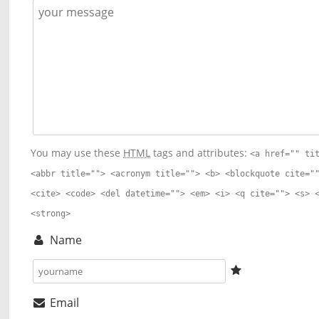
You may use these
HTML
tags and attributes:
<a href="" ti
<abbr title=""> <acronym title=""> <b> <blockquote cite="
<cite> <code> <del datetime=""> <em> <i> <q cite=""> <s> 
<strong>
Name
Email