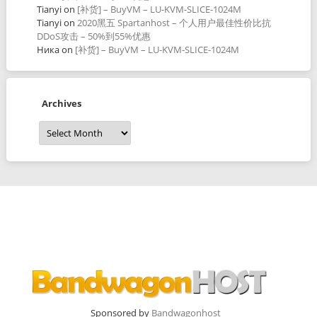
Tianyi
on
[补货] – BuyVM – LU-KVM-SLICE-1024M
Tianyi
on
2020黑五 Spartanhost – 个人用户最佳性价比抗
DDoS攻击 – 50%到55%优惠
Ника
on
[补货] – BuyVM – LU-KVM-SLICE-1024M
Archives
Archives
Sponsored by
Bandwagonhost