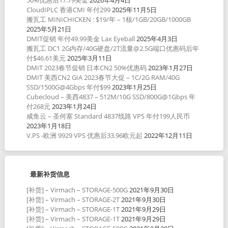
50%优惠后17.79美金
2026年4月4日
CloudIPLC 香港CMI 年付299
2025年11月5日
搬瓦工 MINICHICKEN : $19/年 – 1核/1GB/20GB/1000GB
2025年5月21日
DMIT促销 年付49.99美金 Lax Eyeball
2025年4月3日
搬瓦工 DC1 2G内存/40G硬盘/2T流量@2.5G端口优惠码后年
付$46.61美元
2025年3月11日
DMIT 2023春节促销 日本CN2 50%优惠码
2023年1月27日
DMIT 美西CN2 GIA 2023春节大促 – 1C/2G RAM/40G
SSD/1500G@4Gbps 年付$99
2023年1月25日
Cubecloud – 美西4837 – 512M/10G SSD/800G@1Gbps 年
付268元
2023年1月24日
咸鱼云 – 圣何塞 Standard 4837线路 VPS 年付199人民币
2023年1月18日
V.PS -欧洲 9929 VPS 优惠后33.96欧元起
2022年12月11日
最新补货信息
[补货] – Virmach – STORAGE-500G
2021年9月30日
[补货] – Virmach – STORAGE-2T
2021年9月30日
[补货] – Virmach – STORAGE-1T
2021年9月29日
[补货] – Virmach – STORAGE-1T
2021年9月29日