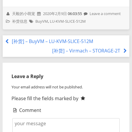
天毅的小萌宠
2020年2月9日
06:03:55
Leave a comment
补货信息
BuyVM
,
LU-KVM-SLICE-512M
[补货] – BuyVM – LU-KVM-SLICE-512M
[补货] – Virmach – STORAGE-2T
Leave a Reply
Your email address will not be published.
Please fill the fields marked by
Comment