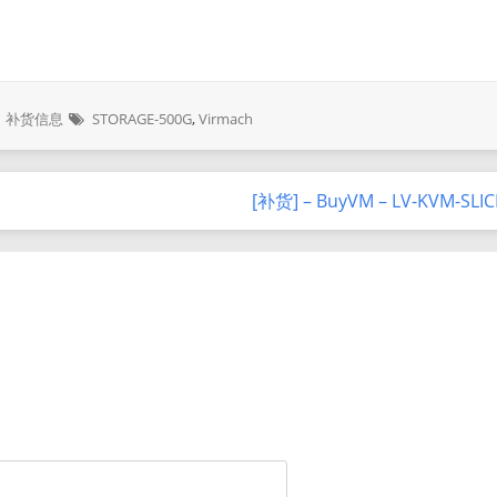
补货信息
STORAGE-500G
,
Virmach
[补货] – BuyVM – LV-KVM-SLI