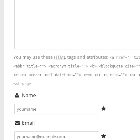
You may use these
HTML
tags and attributes:
<a href="" ti
<abbr title=""> <acronym title=""> <b> <blockquote cite="
<cite> <code> <del datetime=""> <em> <i> <q cite=""> <s> 
<strong>
Name
Email