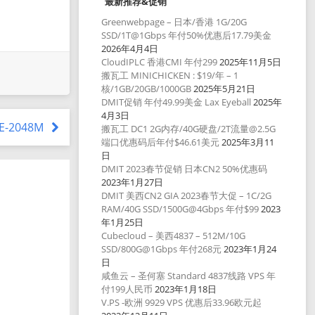
最新推荐&促销
Greenwebpage – 日本/香港 1G/20G
SSD/1T@1Gbps 年付50%优惠后17.79美金
2026年4月4日
CloudIPLC 香港CMI 年付299
2025年11月5日
搬瓦工 MINICHICKEN : $19/年 – 1
核/1GB/20GB/1000GB
2025年5月21日
DMIT促销 年付49.99美金 Lax Eyeball
2025年
4月3日
CE-2048M
搬瓦工 DC1 2G内存/40G硬盘/2T流量@2.5G
端口优惠码后年付$46.61美元
2025年3月11
日
DMIT 2023春节促销 日本CN2 50%优惠码
2023年1月27日
DMIT 美西CN2 GIA 2023春节大促 – 1C/2G
RAM/40G SSD/1500G@4Gbps 年付$99
2023
年1月25日
Cubecloud – 美西4837 – 512M/10G
SSD/800G@1Gbps 年付268元
2023年1月24
日
咸鱼云 – 圣何塞 Standard 4837线路 VPS 年
付199人民币
2023年1月18日
V.PS -欧洲 9929 VPS 优惠后33.96欧元起