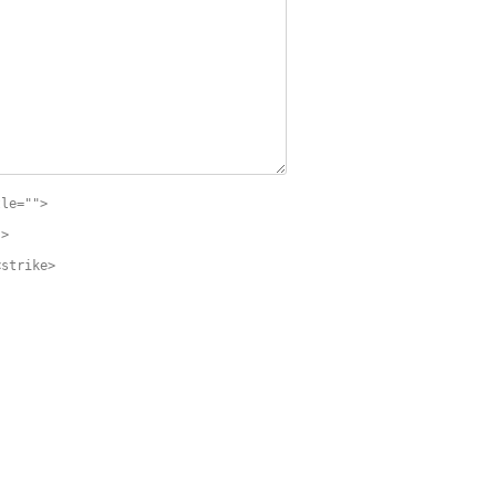
tle="">
">
<strike>