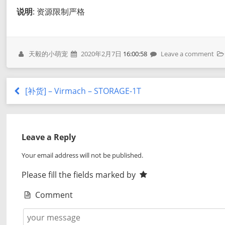
说明
: 资源限制严格
天毅的小萌宠
2020年2月7日
16:00:58
Leave a comment
[补货] – Virmach – STORAGE-1T
Leave a Reply
Your email address will not be published.
Please fill the fields marked by
Comment