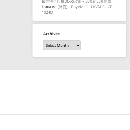
最佳性价比抗DDoS攻击 – 50%到55%优惠
Ника
on
[补货] – BuyVM – LU-KVM-SLICE-
1024M
Archives
Archives