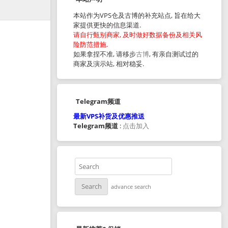
本站作为VPS仓及古博的补充站点, 旨在给大
家提供更快的信息渠道.
请自行甄别商家, 及时做好数据备份及相关风
险防范措施.
如果拿捏不准, 请移步
古博
, 有亲自测试过的
商家及演示站, 相对稳妥.
Telegram频道
最新VPS补货及优惠推送
Telegram频道
:
点击加入
advance search