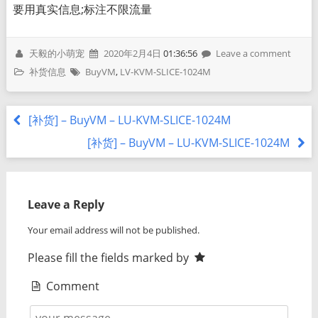
要用真实信息;标注不限流量
天毅的小萌宠
2020年2月4日
01:36:56
Leave a comment
补货信息
BuyVM
,
LV-KVM-SLICE-1024M
[补货] – BuyVM – LU-KVM-SLICE-1024M
[补货] – BuyVM – LU-KVM-SLICE-1024M
Leave a Reply
Your email address will not be published.
Please fill the fields marked by
Comment