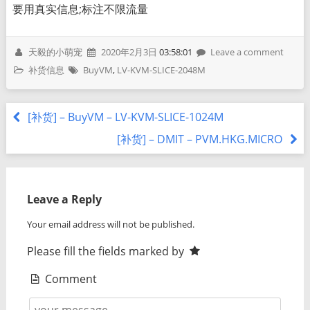
要用真实信息;标注不限流量
天毅的小萌宠
2020年2月3日
03:58:01
Leave a comment
补货信息
BuyVM
,
LV-KVM-SLICE-2048M
[补货] – BuyVM – LV-KVM-SLICE-1024M
[补货] – DMIT – PVM.HKG.MICRO
Leave a Reply
Your email address will not be published.
Please fill the fields marked by
Comment