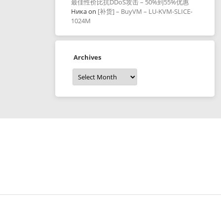
最佳性价比抗DDoS攻击 – 50%到55%优惠
Ника
on
[补货] – BuyVM – LU-KVM-SLICE-
1024M
Archives
Archives