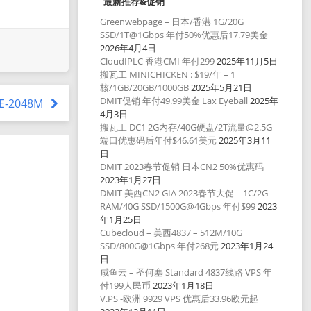
最新推荐&促销
Greenwebpage – 日本/香港 1G/20G
SSD/1T@1Gbps 年付50%优惠后17.79美金
2026年4月4日
CloudIPLC 香港CMI 年付299
2025年11月5日
搬瓦工 MINICHICKEN : $19/年 – 1
核/1GB/20GB/1000GB
2025年5月21日
DMIT促销 年付49.99美金 Lax Eyeball
2025年
CE-2048M
4月3日
搬瓦工 DC1 2G内存/40G硬盘/2T流量@2.5G
端口优惠码后年付$46.61美元
2025年3月11
日
DMIT 2023春节促销 日本CN2 50%优惠码
2023年1月27日
DMIT 美西CN2 GIA 2023春节大促 – 1C/2G
RAM/40G SSD/1500G@4Gbps 年付$99
2023
年1月25日
Cubecloud – 美西4837 – 512M/10G
SSD/800G@1Gbps 年付268元
2023年1月24
日
咸鱼云 – 圣何塞 Standard 4837线路 VPS 年
付199人民币
2023年1月18日
V.PS -欧洲 9929 VPS 优惠后33.96欧元起