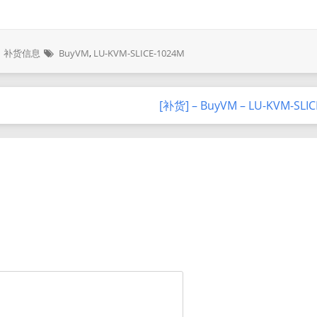
补货信息
BuyVM
,
LU-KVM-SLICE-1024M
[补货] – BuyVM – LU-KVM-SLI