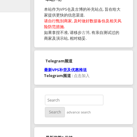
本站作为VPS仓及古博的补充站点, 旨在给大
家提供更快的信息渠道.
请自行甄别商家, 及时做好数据备份及相关风
险防范措施.
如果拿捏不准, 请移步
古博
, 有亲自测试过的
商家及演示站, 相对稳妥.
Telegram频道
最新VPS补货及优惠推送
Telegram频道
:
点击加入
advance search