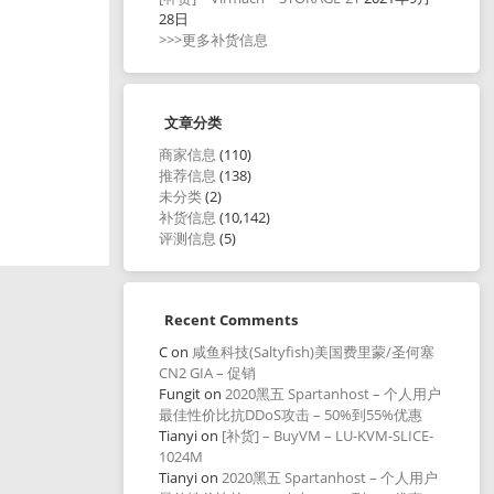
28日
>>>更多补货信息
文章分类
商家信息
(110)
推荐信息
(138)
未分类
(2)
补货信息
(10,142)
评测信息
(5)
Recent Comments
C
on
咸鱼科技(Saltyfish)美国费里蒙/圣何塞
CN2 GIA – 促销
Fungit
on
2020黑五 Spartanhost – 个人用户
最佳性价比抗DDoS攻击 – 50%到55%优惠
Tianyi
on
[补货] – BuyVM – LU-KVM-SLICE-
1024M
Tianyi
on
2020黑五 Spartanhost – 个人用户