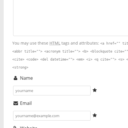
You may use these
HTML
tags and attributes:
<a href="" ti
<abbr title=""> <acronym title=""> <b> <blockquote cite="
<cite> <code> <del datetime=""> <em> <i> <q cite=""> <s> 
<strong>
Name
Email