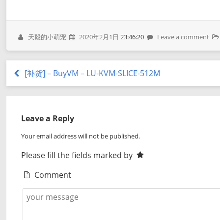
天毅的小萌宠
2020年2月1日
23:46:20
Leave a comment
[补货] – BuyVM – LU-KVM-SLICE-512M
Leave a Reply
Your email address will not be published.
Please fill the fields marked by
Comment