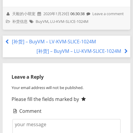
天毅的小萌宠
2020年1月29日
06:30:38
Leave a comment
补货信息
BuyVM
,
LU-KVM-SLICE-1024M
[补货] – BuyVM – LV-KVM-SLICE-1024M
[补货] – BuyVM – LU-KVM-SLICE-1024M
Leave a Reply
Your email address will not be published.
Please fill the fields marked by
Comment