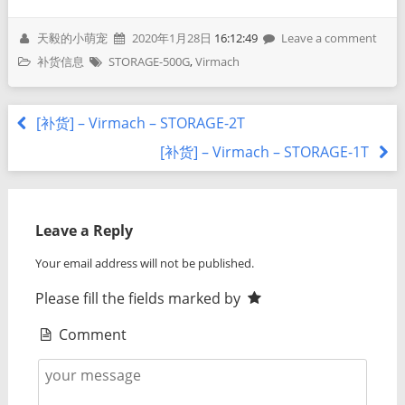
天毅的小萌宠
2020年1月28日
16:12:49
Leave a comment
补货信息
STORAGE-500G
,
Virmach
[补货] – Virmach – STORAGE-2T
[补货] – Virmach – STORAGE-1T
Leave a Reply
Your email address will not be published.
Please fill the fields marked by
Comment