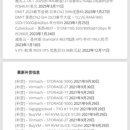
搬瓦工 DC1 2G内存/40G硬盘/2T流量@2.5G端口优惠码后年
付$46.61美元
2025年3月11日
DMIT 2023春节促销 日本CN2 50%优惠码
2023年1月27日
DMIT 美西CN2 GIA 2023春节大促 – 1C/2G RAM/40G
SSD/1500G@4Gbps 年付$99
2023年1月25日
Cubecloud – 美西4837 – 512M/10G SSD/800G@1Gbps 年
付268元
2023年1月24日
咸鱼云 – 圣何塞 Standard 4837线路 VPS 年付199人民币
2023年1月18日
V.PS -欧洲 9929 VPS 优惠后33.96欧元起
2022年12月11日
最新补货信息
[补货] – Virmach – STORAGE-500G
2021年9月30日
[补货] – Virmach – STORAGE-2T
2021年9月30日
[补货] – Virmach – STORAGE-1T
2021年9月29日
[补货] – Virmach – STORAGE-1T
2021年9月29日
[补货] – Virmach – STORAGE-500G
2021年9月29日
[补货] – Gigsgigscloud – TYO-K1 512M
2021年9月29日
[补货] – BuyVM – NY-KVM-SLICE-512M
2021年9月29日
[补货] – Virmach – STORAGE-2T
2021年9月29日
[补货] – BuyVM – NY-KVM-SLICE-1024M
2021年9月29日