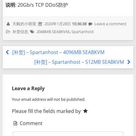
说明
: 20Gb/s TCP DDoS防护
天毅的小萌宠
2020年1月28日
10:36:38
Leave a comment
补货信息
2048MB SEABKVM
,
Spartanhost
[补货] – Spartanhost – 4096MB SEABKVM
[补货] – Spartanhost – 512MB SEABKVM
Leave a Reply
Your email address will not be published.
Please fill the fields marked by
Comment